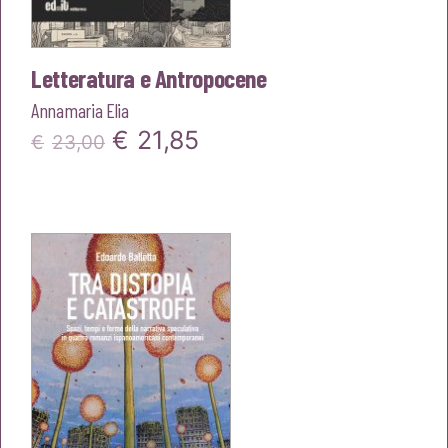
Letteratura e Antropocene
Annamaria Elia
Il
Il
€
21,85
€
23,00
prezzo
prezzo
originale
attuale
era:
è:
€23,00.
€21,85.