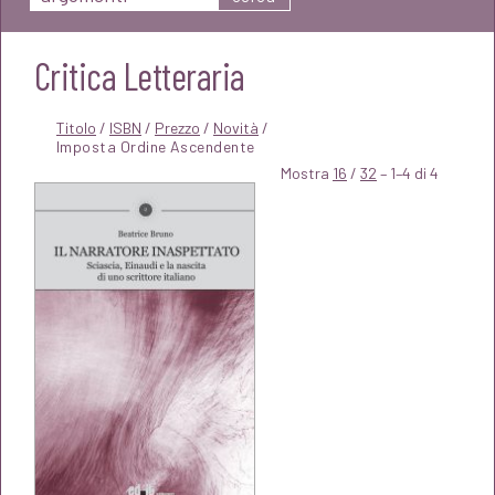
Critica Letteraria
Titolo
/
ISBN
/
Prezzo
/
Novità
/
Mostra
16
/
32
– 1–4 di 4