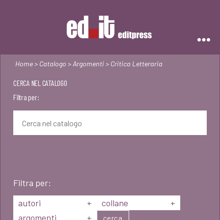
Editpress
Home
>
Catalogo
>
Argomenti
> Critica Letteraria
CERCA NEL CATALOGO
Filtra per:
Filtra per:
autori
+
collane
+
argomenti
+
cerca