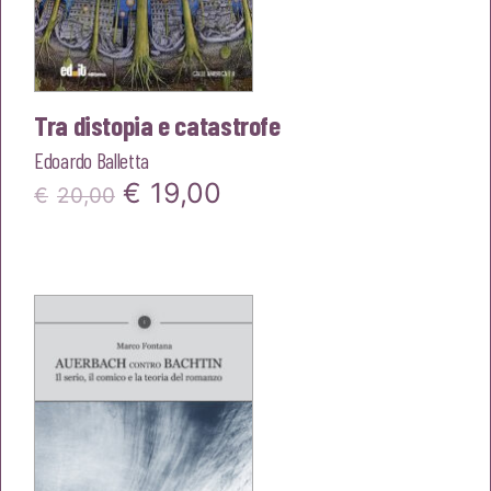
Tra distopia e catastrofe
Edoardo Balletta
Il
Il
€
19,00
€
20,00
prezzo
prezzo
originale
attuale
era:
è:
€20,00.
€19,00.