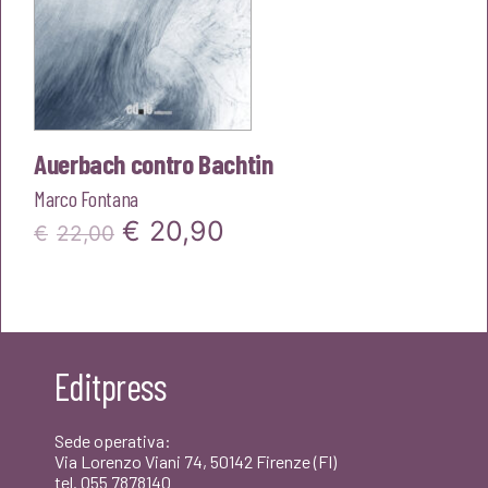
Auerbach contro Bachtin
Marco Fontana
Il
Il
€
20,90
€
22,00
prezzo
prezzo
originale
attuale
era:
è:
Editpress
€22,00.
€20,90.
Sede operativa:
Via Lorenzo Viani 74, 50142 Firenze (FI)
tel. 055 7878140