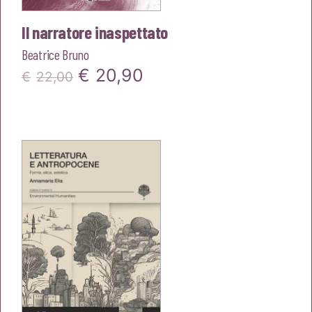
Il narratore inaspettato
Beatrice Bruno
Il
Il
€
20,90
€
22,00
prezzo
prezzo
originale
attuale
era:
è:
€22,00.
€20,90.