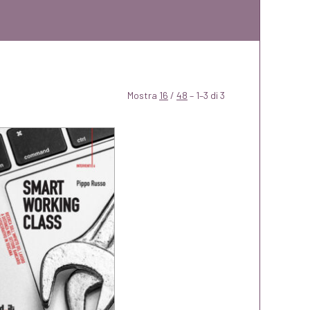
Mostra
16
/
48
– 1–3 di 3