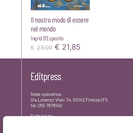
Il nostro modo di essere
nel mondo
Ingrid D'Esposito
Il
Il
€
21,85
€
23,00
prezzo
prezzo
originale
attuale
Editpress
era:
è:
€23,00.
€21,85.
Sede operativa:
Via Lorenzo Viani 74, 50142 Firenze (FI)
tel. 055 7878140
Sede legale:
Via dei Rododendri 1, 50142 Firenze (FI)
PEC: umbertocoscarelli@pec.editpress.it