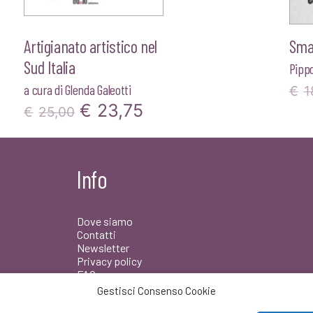
Artigianato artistico nel
Sma
Sud Italia
Pipp
a cura di
Glenda Galeotti
€
1
Il
Il
€
23,75
€
25,00
prezzo
prezzo
originale
attuale
Info
era:
è:
€25,00.
€23,75.
Dove siamo
Contatti
Newsletter
Privacy policy
FAQ
Gestisci Consenso Cookie