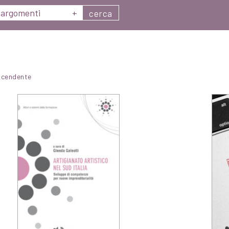
argomenti
+
cerca