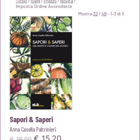
Titolo
/
ISBN
/
Prezzo
/
Novità
/
Mostra
32
/
48
– 1–3 di 3
Sapori & Saperi
Anna Casella Paltrinieri
Il
Il
€
15,20
€
16,00