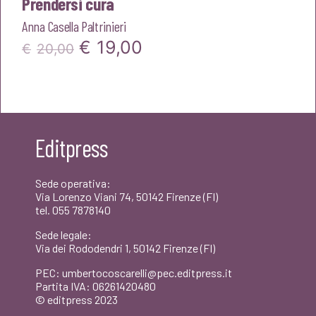
Prendersi cura
Anna Casella Paltrinieri
Il
Il
€
19,00
€
20,00
prezzo
prezzo
originale
attuale
era:
è:
Editpress
€20,00.
€19,00.
Sede operativa:
Via Lorenzo Viani 74, 50142 Firenze (FI)
tel. 055 7878140
Sede legale:
Via dei Rododendri 1, 50142 Firenze (FI)
PEC: umbertocoscarelli@pec.editpress.it
Partita IVA: 06261420480
© editpress 2023