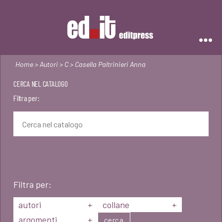
Editpress
Home
>
Autori
>
C
> Casella Paltrinieri Anna
CERCA NEL CATALOGO
Filtra per:
Filtra per:
autori
+
collane
+
argomenti
+
cerca