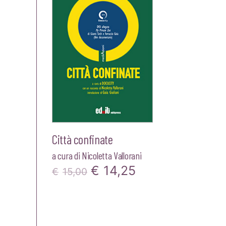
Città confinate
a cura di
Nicoletta Vallorani
Il
Il
€
14,25
€
15,00
prezzo
prezzo
originale
attuale