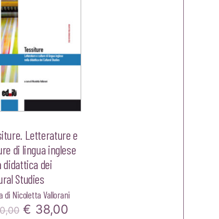
iture. Letterature e
ure di lingua inglese
a didattica dei
ural Studies
a di
Nicoletta Vallorani
Il
Il
€
38,00
0,00