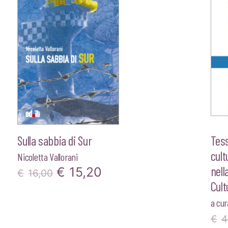
Sulla sabbia di Sur
Tess
cult
Nicoletta Vallorani
nell
Il
Il
€
15,20
€
16,00
Cult
prezzo
prezzo
a cur
originale
attuale
€
4