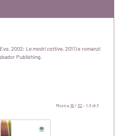
Eva
, 2002;
Le madri cattive
, 2011) e romanzi
oubador Publishing.
Mostra
16
/
32
– 1–3 di 3