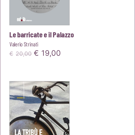
Le barricate e il Palazzo
Valerio Strinati
Il
Il
€
19,00
€
20,00
prezzo
prezzo
originale
attuale
era:
è:
€20,00.
€19,00.