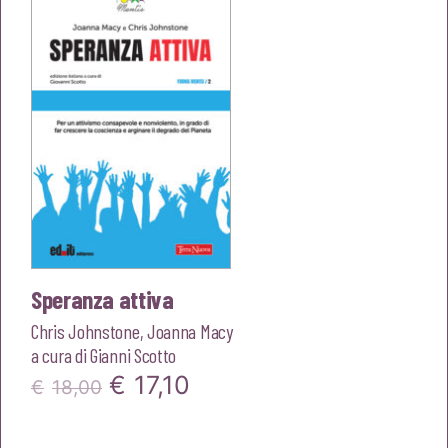
€18,00.
€17,10.
Speranza attiva
Chris Johnstone
,
Joanna Macy
a cura di
Gianni Scotto
Il
Il
€
17,10
€
18,00
prezzo
prezzo