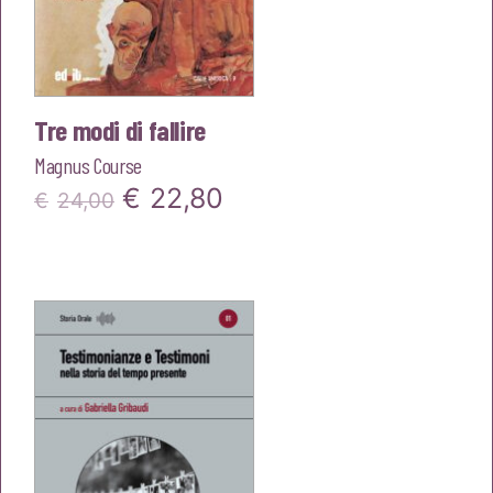
Tre modi di fallire
Magnus Course
Il
Il
€
22,80
€
24,00
prezzo
prezzo
originale
attuale
era:
è:
€24,00.
€22,80.