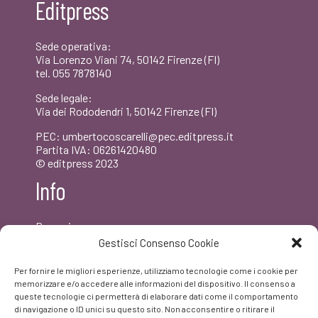
Editpress
Sede operativa:
Via Lorenzo Viani 74, 50142 Firenze (FI)
tel. 055 7878140
Sede legale:
Via dei Rododendri 1, 50142 Firenze (FI)
PEC: umbertocoscarelli@pec.editpress.it
Partita IVA: 06261420480
© editpress 2023
Info
Dove siamo
Contatti
Gestisci Consenso Cookie
Newsletter
Privacy policy
Per fornire le migliori esperienze, utilizziamo tecnologie come i cookie per
FAQ
memorizzare e/o accedere alle informazioni del dispositivo. Il consenso a
queste tecnologie ci permetterà di elaborare dati come il comportamento
di navigazione o ID unici su questo sito. Non acconsentire o ritirare il