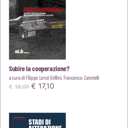
Subire la cooperazione?
a cura di
Filippo Lenzi Grillini
,
Francesco Zanotelli
Il
Il
€
17,10
€
18,00
prezzo
prezzo
originale
attuale
era:
è:
€18,00.
€17,10.