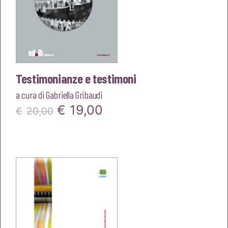
Testimonianze e testimoni
a cura di
Gabriella Gribaudi
Il
Il
€
19,00
€
20,00
prezzo
prezzo
originale
attuale
era:
è:
€20,00.
€19,00.