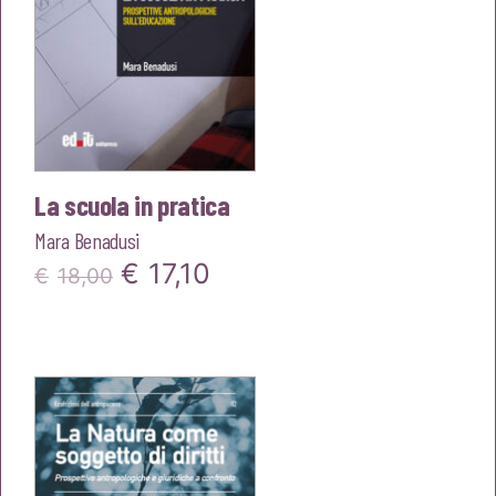
La scuola in pratica
Mara Benadusi
Il
Il
€
17,10
€
18,00
prezzo
prezzo
originale
attuale
era:
è:
€18,00.
€17,10.