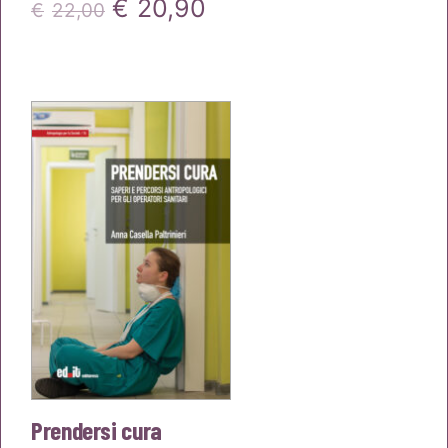
Il
Il
€
20,90
€
22,00
prezzo
prezzo
originale
attuale
era:
è:
€22,00.
€20,90.
Prendersi cura