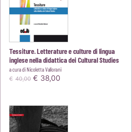
Tessiture. Letterature e culture di lingua
inglese nella didattica dei Cultural Studies
a cura di
Nicoletta Vallorani
Il
Il
€
38,00
€
40,00
prezzo
prezzo
originale
attuale
era:
è:
€40,00.
€38,00.