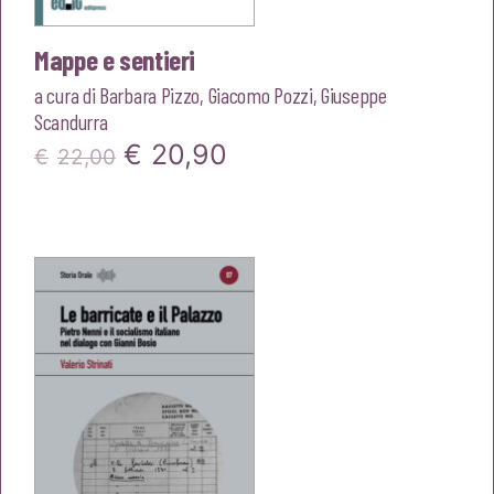
Mappe e sentieri
a cura di
Barbara Pizzo
,
Giacomo Pozzi
,
Giuseppe
Scandurra
Il
Il
€
20,90
€
22,00
prezzo
prezzo
originale
attuale
era:
è:
€22,00.
€20,90.