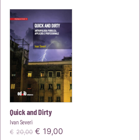
originale
attuale
era:
è:
€18,00.
€17,10.
Quick and Dirty
Ivan Severi
Il
Il
€
19,00
€
20,00