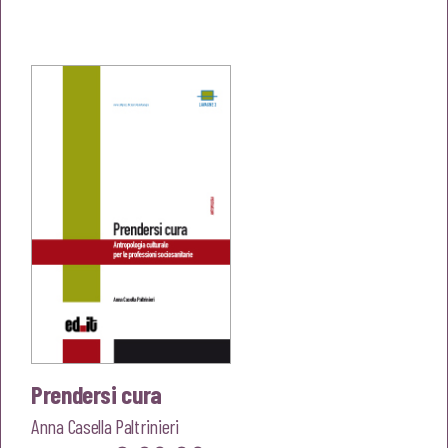
prezzo
prezzo
originale
attuale
era:
è:
€20,00.
€19,00.
Prendersi cura
Anna Casella Paltrinieri