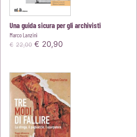
Una guida sicura per gli archivisti
Marco Lanzini
Il
Il
€
20,90
€
22,00
prezzo
prezzo
originale
attuale
era:
è:
€22,00.
€20,90.