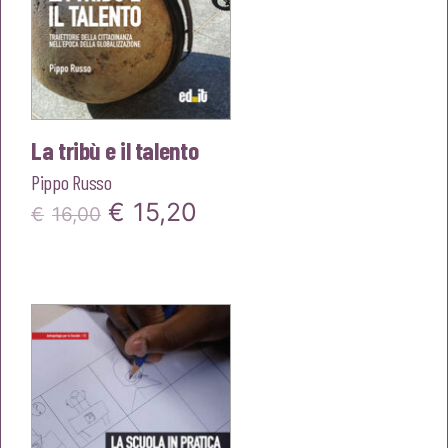
La tribù e il talento
Pippo Russo
Il
Il
€
15,20
€
16,00
prezzo
prezzo
originale
attuale
era:
è:
€16,00.
€15,20.