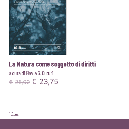
La Natura come soggetto di diritti
a cura di
Flavia G. Cuturi
Il
Il
€
23,75
€
25,00
prezzo
prezzo
originale
attuale
era:
è:
1
2
→
€25,00.
€23,75.