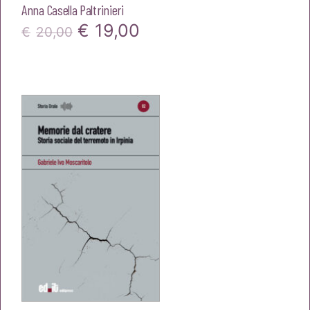
Anna Casella Paltrinieri
Il
Il
€
19,00
€
20,00
prezzo
prezzo
originale
attuale
era:
è:
€20,00.
€19,00.