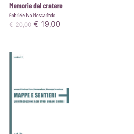
Memorie dal cratere
Gabriele Ivo Moscaritolo
Il
Il
€
19,00
€
20,00
prezzo
prezzo
originale
attuale
era:
è:
€20,00.
€19,00.