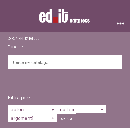
Editpress
CERCA NEL CATALOGO
Filtra per:
Filtra per:
autori
+
collane
+
argomenti
+
cerca