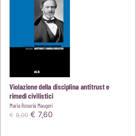
€10,00.
€9,50.
Violazione della disciplina antitrust e
rimedi civilistici
Maria Rosaria Maugeri
Il
Il
€
7,60
€
8,00
prezzo
prezzo