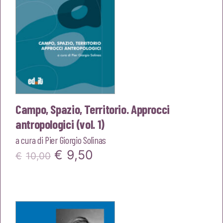
Campo, Spazio, Territorio. Approcci
antropologici (vol. 1)
a cura di
Pier Giorgio Solinas
Il
Il
€
9,50
€
10,00
prezzo
prezzo
originale
attuale
era:
è: