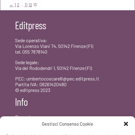
←
1
2
…
11
12
13
Editpress
Sede operativa:
Via Lorenzo Viani 74, 50142 Firenze (FI)
tel. 055 7878140
Sede legale:
Via dei Rododendri 1, 50142 Firenze (FI)
PEC: umbertocoscarelli@pec.editpress.it
Partita IVA: 06261420480
© editpress 2023
Info
Dove siamo
Contatti
Gestisci Consenso Cookie
Newsletter
Privacy policy