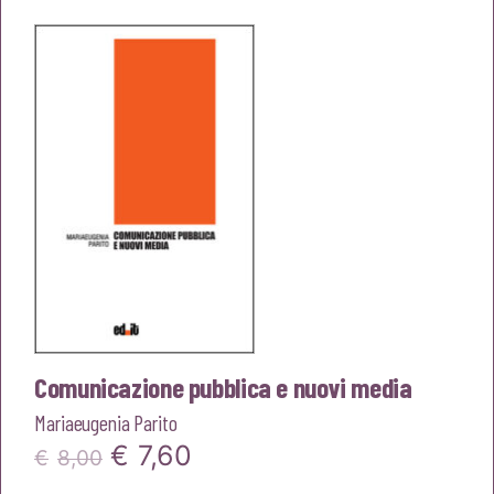
originale
attuale
era:
è:
€8,00.
€7,60.
Comunicazione pubblica e nuovi media
Mariaeugenia Parito
Il
Il
€
7,60
€
8,00