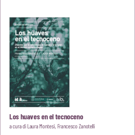
prezzo
prezzo
originale
attuale
era:
è:
€8,00.
€7,60.
Los huaves en el tecnoceno
a cura di
Laura Montesi
,
Francesco Zanotelli