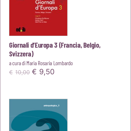
Giornali d’Europa 3 (Francia, Belgio,
Svizzera)
a cura di
Maria Rosaria Lombardo
Il
Il
€
9,50
€
10,00
prezzo
prezzo
originale
attuale
era:
è:
€10,00.
€9,50.