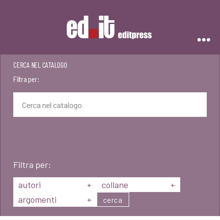
Editpress
CERCA NEL CATALOGO
Filtra per:
Filtra per:
autori
+
collane
+
argomenti
+
cerca