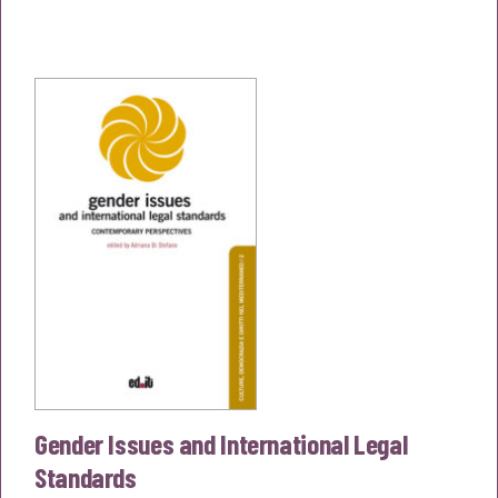
prezzo
prezzo
originale
attuale
era:
è:
€14,00.
€13,30.
Gender Issues and International Legal
Standards