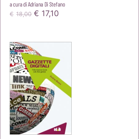
a cura di
Adriana Di Stefano
Il
Il
€
17,10
€
18,00
prezzo
prezzo
originale
attuale
era:
è:
€18,00.
€17,10.