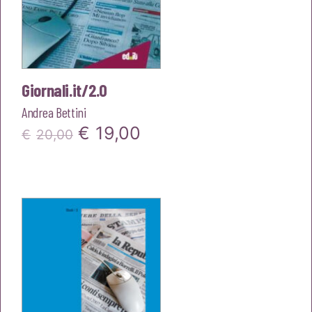
Giornali.it/2.0
Andrea Bettini
Il
Il
€
19,00
€
20,00
prezzo
prezzo
originale
attuale
era:
è:
€20,00.
€19,00.