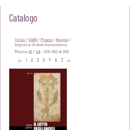
Catalogo
Titolo
/
ISBN
/
Prezzo
/
Novità
/
Mostra
16
/
48
– 129–160 di 199
←
1
2
3
4
5
6
7
→