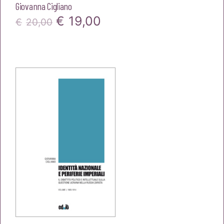
Giovanna Cigliano
Il
Il
€
19,00
€
20,00
prezzo
prezzo
originale
attuale
era:
è:
€20,00.
€19,00.