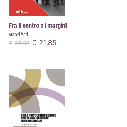
Fra il centro e i margini
Autori Vari
Il
Il
€
21,85
€
23,00
prezzo
prezzo
originale
attuale
era:
è:
€23,00.
€21,85.