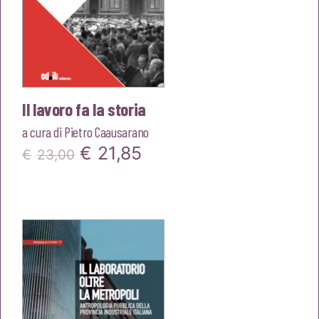
Il lavoro fa la storia
a cura di
Pietro Caausarano
Il
Il
€
21,85
€
23,00
prezzo
prezzo
originale
attuale
era:
è:
€23,00.
€21,85.