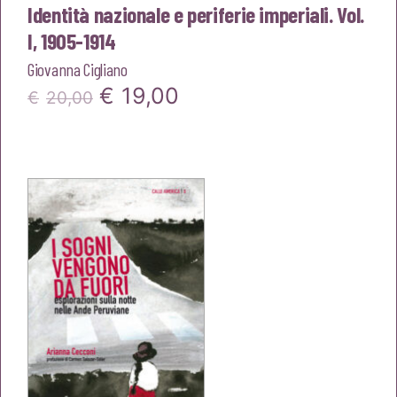
Identità nazionale e periferie imperiali. Vol.
I, 1905-1914
Giovanna Cigliano
Il
Il
€
19,00
€
20,00
prezzo
prezzo
originale
attuale
era:
è:
€20,00.
€19,00.