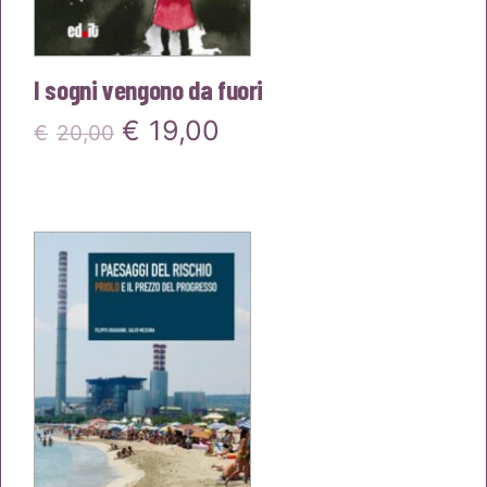
I sogni vengono da fuori
Il
Il
€
19,00
€
20,00
prezzo
prezzo
originale
attuale
era:
è:
€20,00.
€19,00.