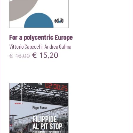
For a polycentric Europe
Vittorio Capecchi
,
Andrea Gallina
Il
Il
€
15,20
€
16,00
prezzo
prezzo
originale
attuale
era:
è:
€16,00.
€15,20.