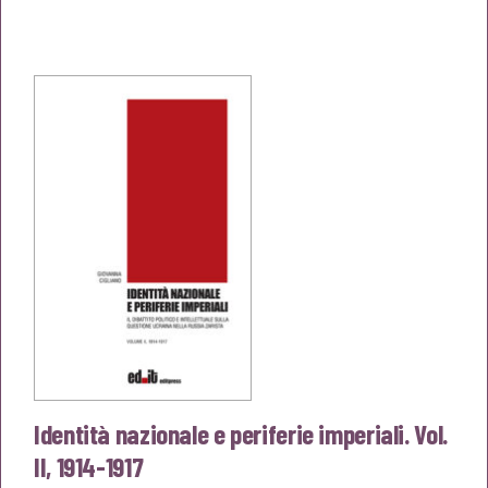
prezzo
prezzo
originale
attuale
era:
è:
€18,00.
€17,10.
Identità nazionale e periferie imperiali. Vol.
II, 1914-1917