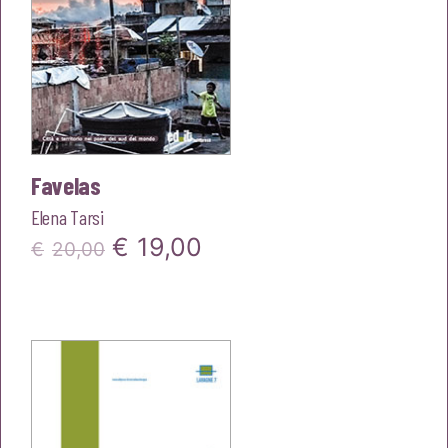
Favelas
Elena Tarsi
Il
Il
€
19,00
€
20,00
prezzo
prezzo
originale
attuale
era:
è:
€20,00.
€19,00.