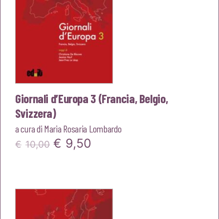
Giornali d’Europa 3 (Francia, Belgio,
Svizzera)
a cura di
Maria Rosaria Lombardo
Il
Il
€
9,50
€
10,00
prezzo
prezzo
originale
attuale
era:
è:
€10,00.
€9,50.