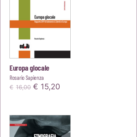
Europa glocale
Rosario Sapienza
Il
Il
€
15,20
€
16,00
prezzo
prezzo
originale
attuale
era:
è:
€16,00.
€15,20.