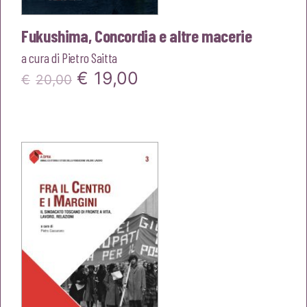
Fukushima, Concordia e altre macerie
a cura di
Pietro Saitta
Il
Il
€
19,00
€
20,00
prezzo
prezzo
originale
attuale
era:
è:
€20,00.
€19,00.