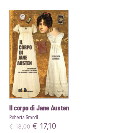
originale
attuale
era:
è:
€12,00.
€11,40.
Il corpo di Jane Austen
Roberta Grandi
Il
Il
€
17,10
€
18,00