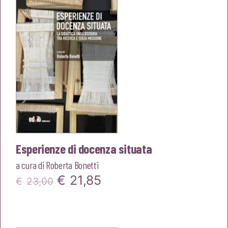
€18,00.
€17,10.
Esperienze di docenza situata
a cura di
Roberta Bonetti
Il
Il
€
21,85
€
23,00
prezzo
prezzo
originale
attuale