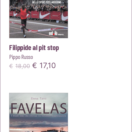
Filippide al pit stop
Pippo Russo
Il
Il
€
17,10
€
18,00
prezzo
prezzo
originale
attuale
era:
è:
€18,00.
€17,10.