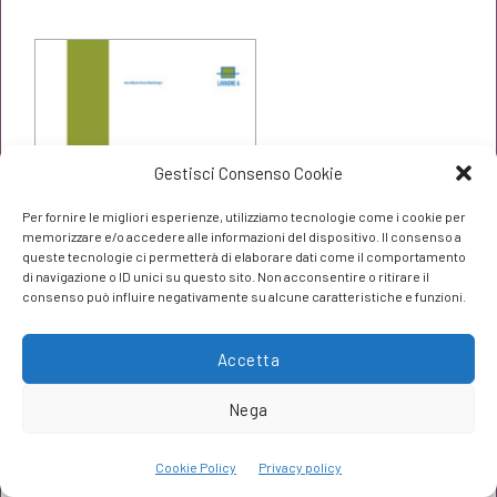
originale
attuale
era:
è:
€25,00.
€23,75.
Gestisci Consenso Cookie
Per fornire le migliori esperienze, utilizziamo tecnologie come i cookie per
memorizzare e/o accedere alle informazioni del dispositivo. Il consenso a
queste tecnologie ci permetterà di elaborare dati come il comportamento
di navigazione o ID unici su questo sito. Non acconsentire o ritirare il
consenso può influire negativamente su alcune caratteristiche e funzioni.
Accetta
Echi di fine millennio
Nega
Rosario Sapienza
Il
Il
€
15,20
Cookie Policy
Privacy policy
€
16,00