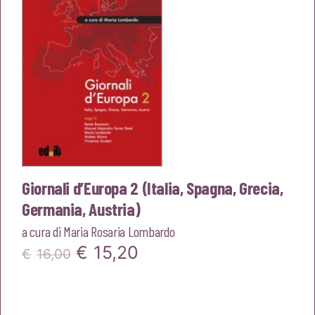
Giornali d’Europa 2 (Italia, Spagna, Grecia,
Germania, Austria)
a cura di
Maria Rosaria Lombardo
Il
Il
€
15,20
€
16,00
prezzo
prezzo
originale
attuale