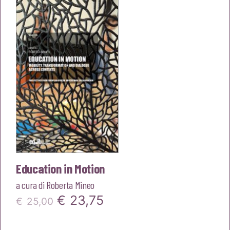
era:
è:
€23,00.
€21,85.
Education in Motion
a cura di
Roberta Mineo
Il
Il
€
23,75
€
25,00
prezzo
prezzo