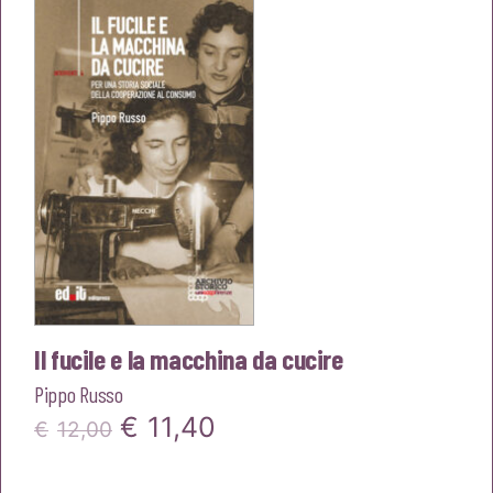
era:
è:
€18,00.
€17,10.
Il fucile e la macchina da cucire
Pippo Russo
Il
Il
€
11,40
€
12,00
prezzo
prezzo