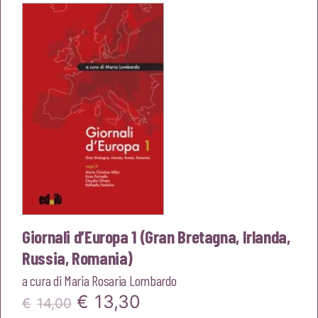
era:
è:
€16,00.
€15,20.
Giornali d’Europa 1 (Gran Bretagna, Irlanda,
Russia, Romania)
a cura di
Maria Rosaria Lombardo
Il
Il
€
13,30
€
14,00