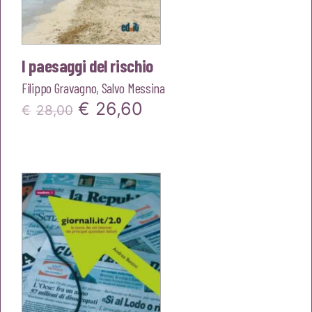
I paesaggi del rischio
Filippo Gravagno
,
Salvo Messina
Il
Il
€
26,60
€
28,00
prezzo
prezzo
originale
attuale
era:
è:
€28,00.
€26,60.