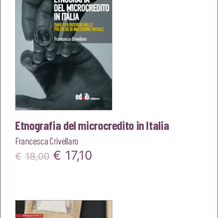
Etnografia del microcredito in Italia
Francesca Crivellaro
Il
Il
€
17,10
€
18,00
prezzo
prezzo
originale
attuale
era:
è: