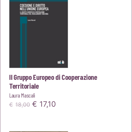
Il Gruppo Europeo di Cooperazione
Territoriale
Laura Mascali
Il
Il
€
17,10
€
18,00
prezzo
prezzo
originale
attuale