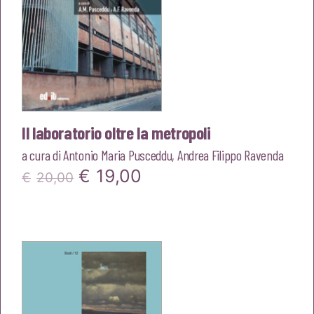
Il laboratorio oltre la metropoli
a cura di
Antonio Maria Pusceddu
,
Andrea Filippo Ravenda
Il
Il
€
19,00
€
20,00
prezzo
prezzo
originale
attuale
era:
è:
€20,00.
€19,00.