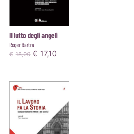
Il lutto degli angeli
Roger Bartra
Il
Il
€
17,10
€
18,00
prezzo
prezzo
originale
attuale
era:
è:
€18,00.
€17,10.