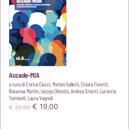
Accade-MIA
a cura di
Enrica Ciucci
,
Matteo Galletti
,
Chiara Fioretti
,
Rosanna Martin
,
Iacopo Olivotto
,
Andrea Smorti
,
Lucrezia
Tomberli
,
Laura Vagnoli
Il
Il
€
19,00
€
20,00
prezzo
prezzo
originale
attuale