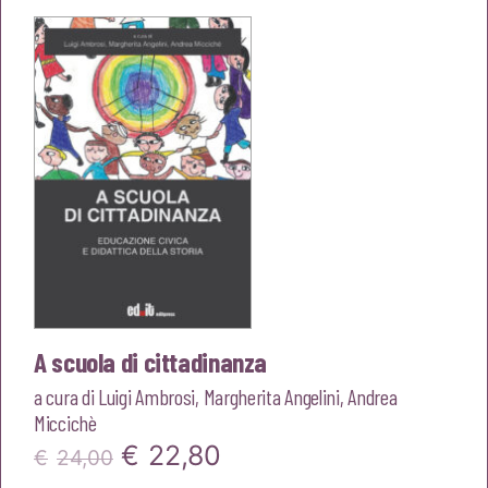
era:
è:
€20,00.
€19,00.
A scuola di cittadinanza
a cura di
Luigi Ambrosi
,
Margherita Angelini
,
Andrea
Miccichè
Il
Il
€
22,80
€
24,00