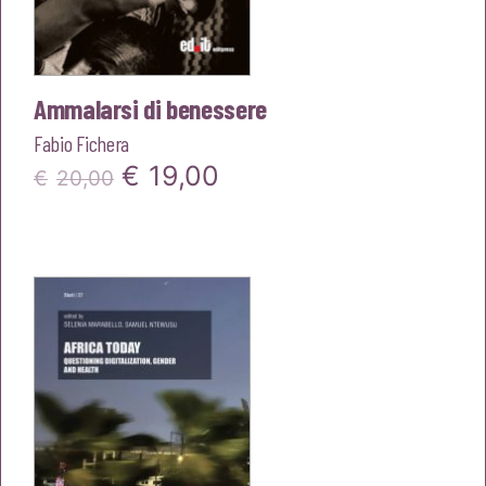
Ammalarsi di benessere
Fabio Fichera
Il
Il
€
19,00
€
20,00
prezzo
prezzo
originale
attuale
era:
è:
€20,00.
€19,00.