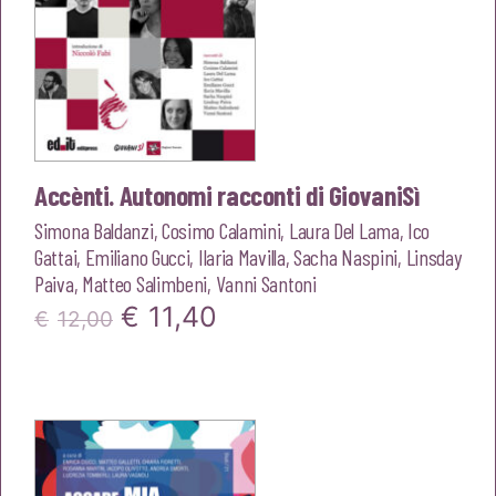
Accènti. Autonomi racconti di GiovaniSì
Simona Baldanzi
,
Cosimo Calamini
,
Laura Del Lama
,
Ico
Gattai
,
Emiliano Gucci
,
Ilaria Mavilla
,
Sacha Naspini
,
Linsday
Paiva
,
Matteo Salimbeni
,
Vanni Santoni
Il
Il
€
11,40
€
12,00
prezzo
prezzo
originale
attuale
era:
è:
€12,00.
€11,40.