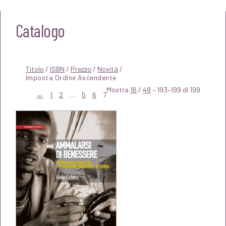
Catalogo
Titolo
/
ISBN
/
Prezzo
/
Novità
/
Mostra
16
/
48
– 193–199 di 199
←
1
2
…
5
6
7