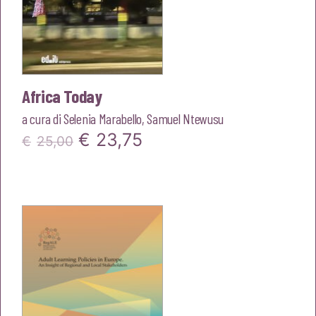
Africa Today
a cura di
Selenia Marabello
,
Samuel Ntewusu
Il
Il
€
23,75
€
25,00
prezzo
prezzo
originale
attuale
era:
è:
€25,00.
€23,75.