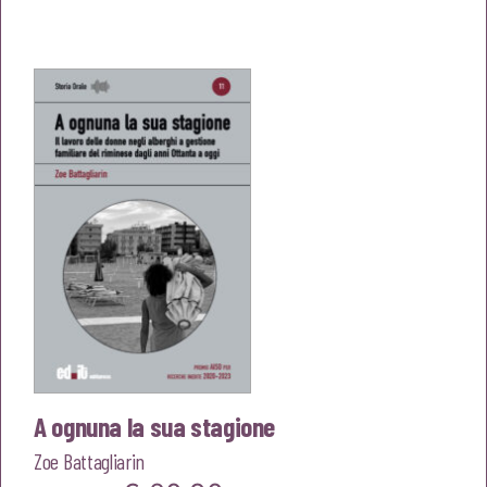
prezzo
prezzo
originale
attuale
era:
è:
€24,00.
€22,80.
A ognuna la sua stagione
Zoe Battagliarin