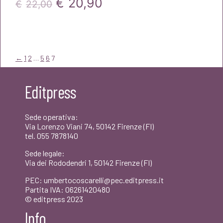
Il
Il
€
20,90
€
22,00
prezzo
prezzo
originale
attuale
era:
è:
←
1
2
…
5
6
7
€22,00.
€20,90.
Editpress
Sede operativa:
Via Lorenzo Viani 74, 50142 Firenze (FI)
tel. 055 7878140
Sede legale:
Via dei Rododendri 1, 50142 Firenze (FI)
PEC: umbertocoscarelli@pec.editpress.it
Partita IVA: 06261420480
© editpress 2023
Info