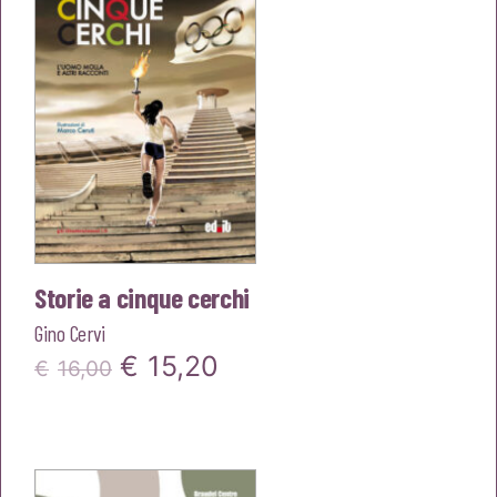
€14,00.
€13,30.
Storie a cinque cerchi
Gino Cervi
Il
Il
€
15,20
€
16,00
prezzo
prezzo
originale
attuale
era:
è: