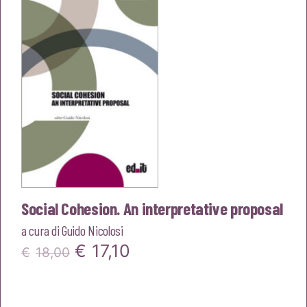
€16,00.
€15,20.
Social Cohesion. An interpretative proposal
a cura di
Guido Nicolosi
Il
Il
€
17,10
€
18,00
prezzo
prezzo
originale
attuale