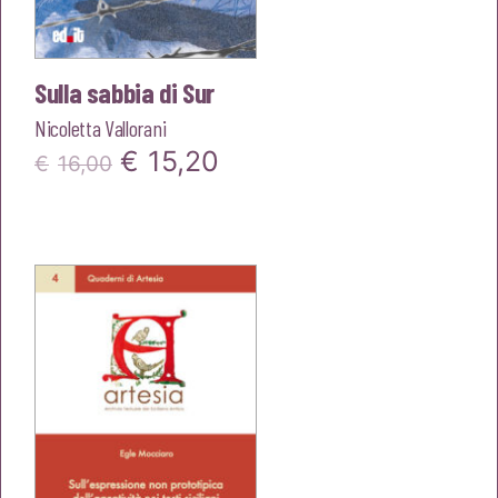
Sulla sabbia di Sur
Nicoletta Vallorani
Il
Il
€
15,20
€
16,00
prezzo
prezzo
originale
attuale
era:
è:
€16,00.
€15,20.