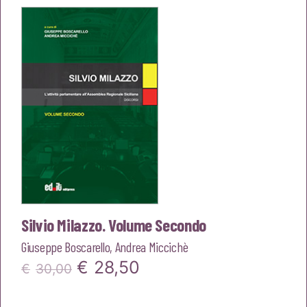
era:
è:
€18,00.
€17,10.
Silvio Milazzo. Volume Secondo
Giuseppe Boscarello
,
Andrea Miccichè
Il
Il
€
28,50
€
30,00
prezzo
prezzo