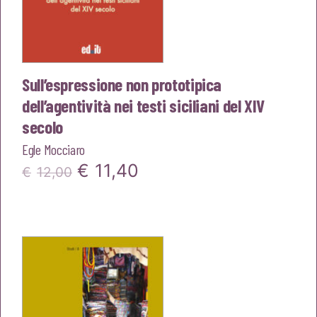
Sull’espressione non prototipica
dell’agentività nei testi siciliani del XIV
secolo
Egle Mocciaro
Il
Il
€
11,40
€
12,00
prezzo
prezzo
originale
attuale
era:
è:
€12,00.
€11,40.