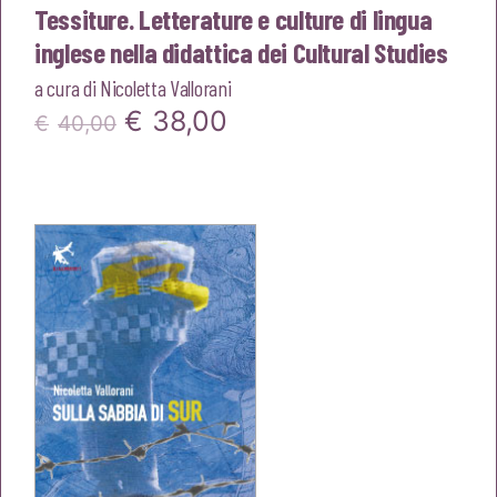
Tessiture. Letterature e culture di lingua
inglese nella didattica dei Cultural Studies
a cura di
Nicoletta Vallorani
Il
Il
€
38,00
€
40,00
prezzo
prezzo
originale
attuale
era:
è:
€40,00.
€38,00.