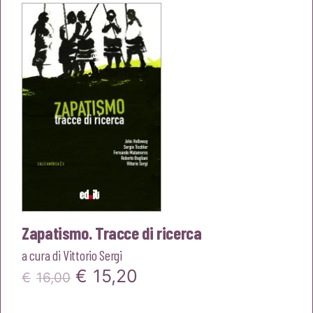
era:
è:
€18,00.
€17,10.
Zapatismo. Tracce di ricerca
a cura di
Vittorio Sergi
Il
Il
€
15,20
€
16,00
prezzo
prezzo