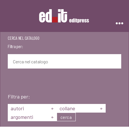
Editpress
CERCA NEL CATALOGO
Filtra per:
Filtra per:
autori
+
collane
+
argomenti
+
cerca