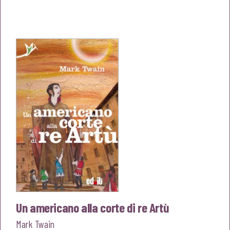
prezzo
prezzo
originale
attuale
era:
è:
€18,00.
€17,10.
Un americano alla corte di re Artù
Mark Twain