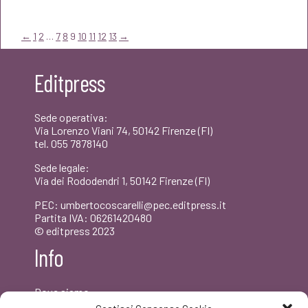
originale
attuale
era:
è:
←
1
2
…
7
8
9
10
11
12
13
→
€30,00.
€28,50.
Editpress
Sede operativa:
Via Lorenzo Viani 74, 50142 Firenze (FI)
tel. 055 7878140
Sede legale:
Via dei Rododendri 1, 50142 Firenze (FI)
PEC: umbertocoscarelli@pec.editpress.it
Partita IVA: 06261420480
© editpress 2023
Info
Dove siamo
Contatti