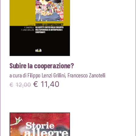
Subire la cooperazione?
a cura di
Filippo Lenzi Grillini
,
Francesco Zanotelli
Il
Il
€
11,40
€
12,00
prezzo
prezzo
originale
attuale
era:
è:
€12,00.
€11,40.