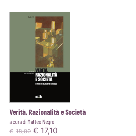
originale
attuale
era:
è:
€16,00.
€15,20.
Verità, Razionalità e Società
a cura di
Matteo Negro
Il
Il
€
17,10
€
18,00