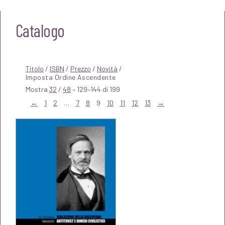
Catalogo
Titolo
/
ISBN
/
Prezzo
/
Novità
/
Mostra
32
/
48
– 129–144 di 199
←
1
2
…
7
8
9
10
11
12
13
→