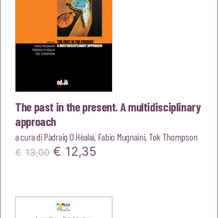
The past in the present. A multidisciplinary
approach
a cura di
Pàdraig O Hèalaì
,
Fabio Mugnaini
,
Tok Thompson
Il
Il
€
12,35
€
13,00
prezzo
prezzo
originale
attuale
era:
è: