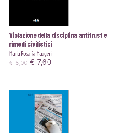
Violazione della disciplina antitrust e
rimedi civilistici
Maria Rosaria Maugeri
Il
Il
€
7,60
€
8,00
prezzo
prezzo
originale
attuale
era:
è:
€8,00.
€7,60.