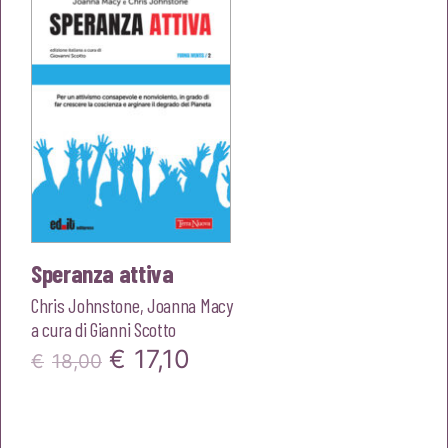
€13,00.
€12,35.
Speranza attiva
Chris Johnstone
,
Joanna Macy
a cura di
Gianni Scotto
Il
Il
€
17,10
€
18,00
prezzo
prezzo
originale
attuale