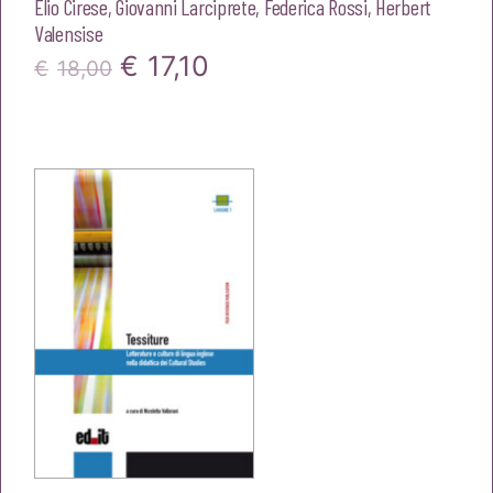
Elio Cirese
,
Giovanni Larciprete
,
Federica Rossi
,
Herbert
Valensise
Il
Il
€
17,10
€
18,00
prezzo
prezzo
originale
attuale
era:
è:
€18,00.
€17,10.