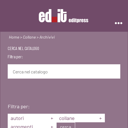
Editpress
Home
>
Collane
> Archivivi
CERCA NEL CATALOGO
Filtra per:
Filtra per:
autori
+
collane
+
argomenti
+
cerca