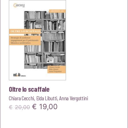
Oltre lo scaffale
Chiara Cecchi
,
Elda Libutti
,
Anna Vergottini
Il
Il
€
19,00
€
20,00
prezzo
prezzo
originale
attuale