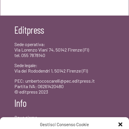
originale
attuale
era:
è:
Editpress
€22,00.
€20,90.
Sede operativa:
Via Lorenzo Viani 74, 50142 Firenze (FI)
tel. 055 7878140
Sede legale:
Via dei Rododendri 1, 50142 Firenze (FI)
PEC: umbertocoscarelli@pec.editpress.it
Partita IVA: 06261420480
© editpress 2023
Info
Dove siamo
Contatti
Gestisci Consenso Cookie
Newsletter