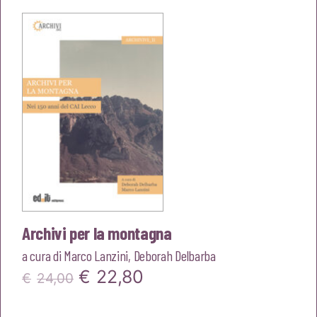
era:
è:
€20,00.
€19,00.
Archivi per la montagna
a cura di
Marco Lanzini
,
Deborah Delbarba
Il
Il
€
22,80
€
24,00
prezzo
prezzo