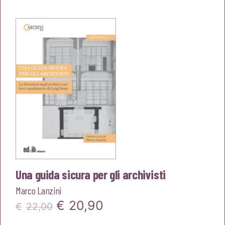
originale
attuale
era:
è:
€24,00.
€22,80.
Una guida sicura per gli archivisti
Marco Lanzini
Il
Il
€
20,90
€
22,00
prezzo
prezzo