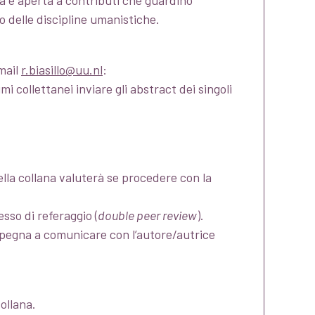
ana è aperta a contributi che guardino
o delle discipline umanistiche.
mail
r.biasillo@uu.nl
:
 collettanei inviare gli abstract dei singoli
lla collana valuterà se procedere con la
sso di referaggio (
double peer review
).
impegna a comunicare con l’autore/autrice
collana.