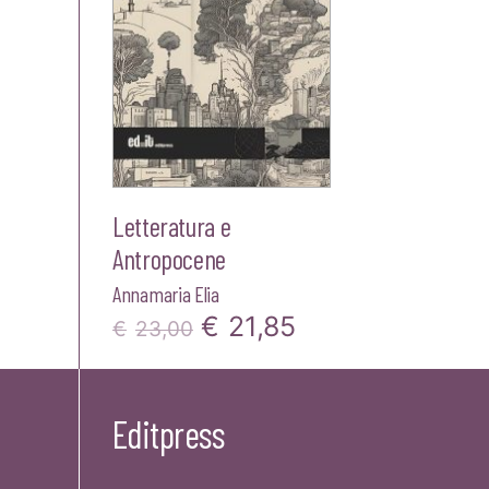
Letteratura e
Antropocene
Annamaria Elia
Il
Il
€
21,85
€
23,00
prezzo
prezzo
originale
attuale
Editpress
era:
è:
€23,00.
€21,85.