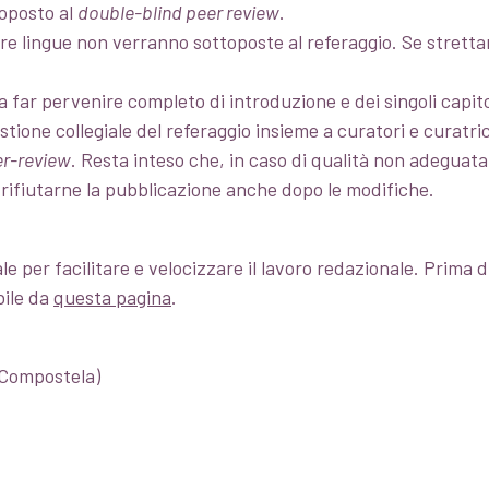
oposto al
double-blind peer review
.
altre lingue non verranno sottoposte al referaggio. Se stre
a far pervenire completo di introduzione e dei singoli capito
tione collegiale del referaggio insieme a curatori e curatrici
er-review
. Resta inteso che, in caso di qualità non adeguata 
di rifiutarne la pubblicazione anche dopo le modifiche.
le per facilitare e velocizzare il lavoro redazionale. Prima d
bile da
questa pagina
.
 Compostela)