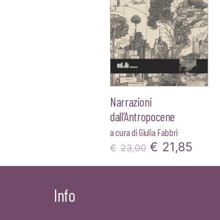
Narrazioni
dall’Antropocene
a cura di
Giulia Fabbri
Il
Il
€
21,85
€
23,00
prezzo
prez
originale
attu
Info
era:
è:
€23,00.
€21,