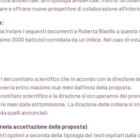
ustizia ambientale, antropologia ambientale. Inoltre, la coll
are e offrano nuove prospettive di collaborazione all’intern
e:
a inviare i seguenti documenti a Roberta Biasillo a questa 
mo 3000 battute) corredata da un indice. Nel caso di volumi
el comitato scientifico che in accordo con la direzione de
vverrà entro massimo due mesi dall’invio della proposta.
 comitato scientifico e la direzione si occuperanno del proce
tre mesi dalla sottomissione. La direzione della collana si 
 da quelli annunciati.
revia accettazione della proposta)
ti opzioni a seconda della tipologia dei testi ospitati dalla 