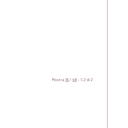
Mostra
16
/
48
– 1–2 di 2