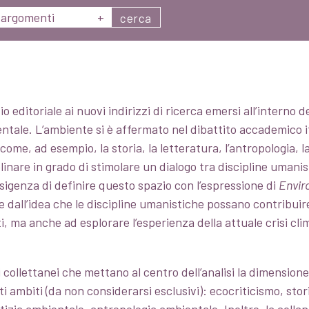
argomenti
+
cerca
o editoriale ai nuovi indirizzi di ricerca emersi all’interno 
ntale. L’ambiente si è affermato nel dibattito accademico 
 come, ad esempio, la storia, la letteratura, l’antropologia, la 
nare in grado di stimolare un dialogo tra discipline umanisti
’esigenza di definire questo spazio con l’espressione di
Envir
e dall’idea che le discipline umanistiche possano contribui
 ma anche ad esplorare l’esperienza della attuale crisi cli
 collettanei che mettano al centro dell’analisi la dimension
ti ambiti (da non considerarsi esclusivi): ecocriticismo, sto