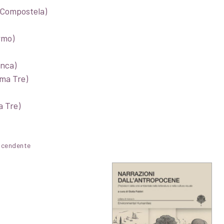
 Compostela)
rmo)
anca)
oma Tre)
a Tre)