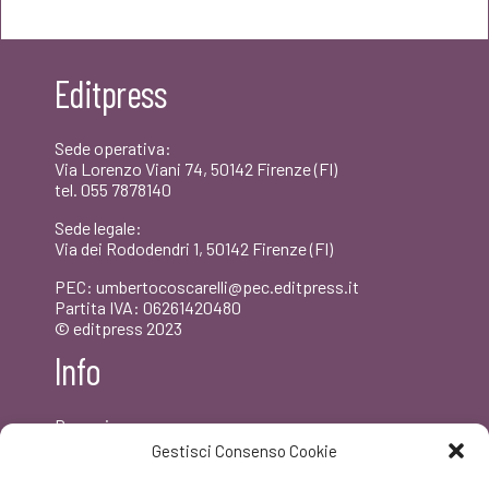
originale
attuale
era:
è:
Editpress
€15,00.
€14,25.
Sede operativa:
Via Lorenzo Viani 74, 50142 Firenze (FI)
tel. 055 7878140
Sede legale:
Via dei Rododendri 1, 50142 Firenze (FI)
PEC: umbertocoscarelli@pec.editpress.it
Partita IVA: 06261420480
© editpress 2023
Info
Dove siamo
Contatti
Gestisci Consenso Cookie
Newsletter
Privacy policy