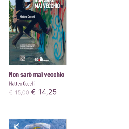
Non sarò mai vecchio
Matteo Cecchi
Il
Il
€
14,25
€
15,00
prezzo
prezzo
originale
attuale
era:
è: