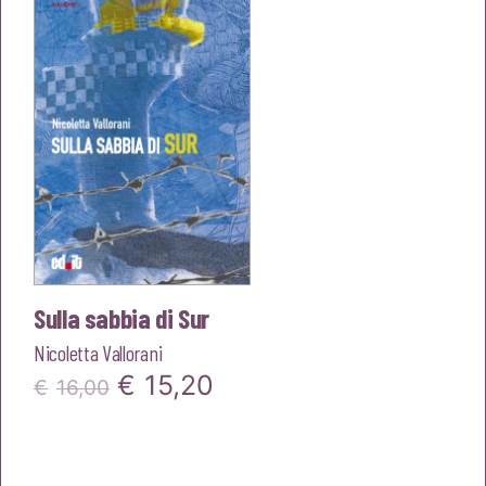
€15,00.
€14,25.
Sulla sabbia di Sur
Nicoletta Vallorani
Il
Il
€
15,20
€
16,00
prezzo
prezzo
originale
attuale