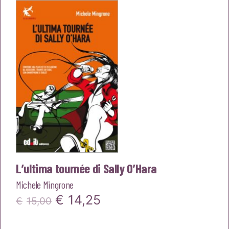
era:
è:
€16,00.
€15,20.
L’ultima tournée di Sally O’Hara
Michele Mingrone
Il
Il
€
14,25
€
15,00
prezzo
prezzo