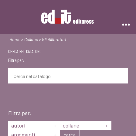
Editpress
Home
>
Collane
> Gli Allibratori
CERCA NEL CATALOGO
Filtra per:
Filtra per:
autori
+
collane
+
argomenti
+
cerca