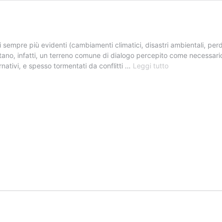
 sempre più evidenti (cambiamenti climatici, disastri ambientali, perdi
entano, infatti, un terreno comune di dialogo percepito come necessari
La
ternativi, e spesso tormentati da conflitti …
Leggi tutto
Natura
come
soggetto
di
diritti