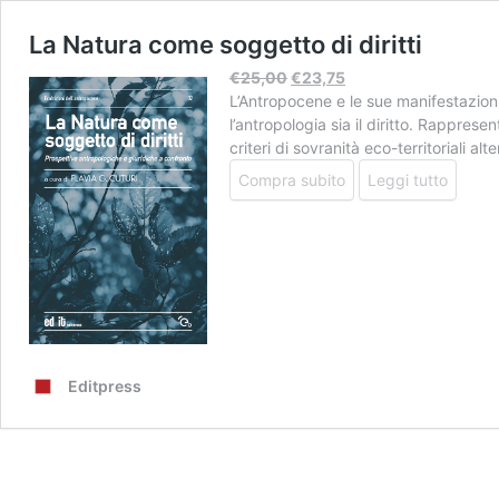
La Natura come soggetto di diritti
Il
Il
€
25,00
€
23,75
prezzo
prezzo
L’Antropocene e le sue manifestazioni
originale
attuale
l’antropologia sia il diritto. Rappres
era:
è:
criteri di sovranità eco-territoriali al
€25,00.
€23,75.
Compra subito
Leggi tutto
Editpress