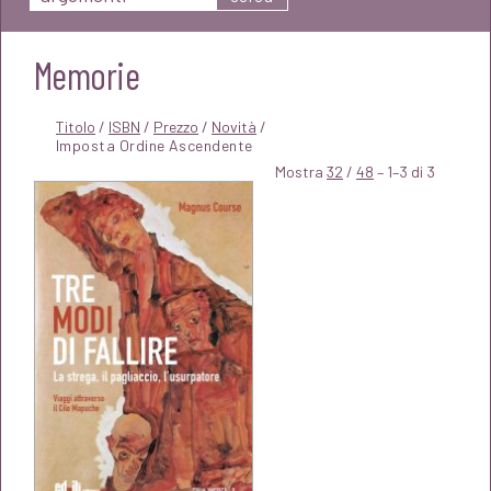
Memorie
Titolo
/
ISBN
/
Prezzo
/
Novità
/
Mostra
32
/
48
– 1–3 di 3