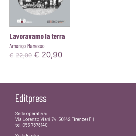
Lavoravamo la terra
Amerigo Manesso
Il
Il
€
20,90
€
22,00
prezzo
prezzo
originale
attuale
era:
è:
Editpress
€22,00.
€20,90.
Sede operativa:
Via Lorenzo Viani 74, 50142 Firenze (FI)
tel. 055 7878140
Sede legale: