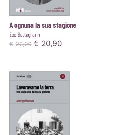
A ognuna la sua stagione
Zoe Battagliarin
Il
Il
€
20,90
€
22,00
prezzo
prezzo
originale
attuale
era:
è:
€22,00.
€20,90.