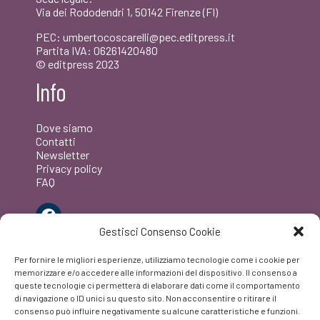
Via dei Rododendri 1, 50142 Firenze (FI)
PEC: umbertocoscarelli@pec.editpress.it
Partita IVA: 06261420480
© editpress 2023
Info
Dove siamo
Contatti
Newsletter
Privacy policy
FAQ
Facebook
Gestisci Consenso Cookie
Per fornire le migliori esperienze, utilizziamo tecnologie come i cookie per
memorizzare e/o accedere alle informazioni del dispositivo. Il consenso a
queste tecnologie ci permetterà di elaborare dati come il comportamento
di navigazione o ID unici su questo sito. Non acconsentire o ritirare il
consenso può influire negativamente su alcune caratteristiche e funzioni.