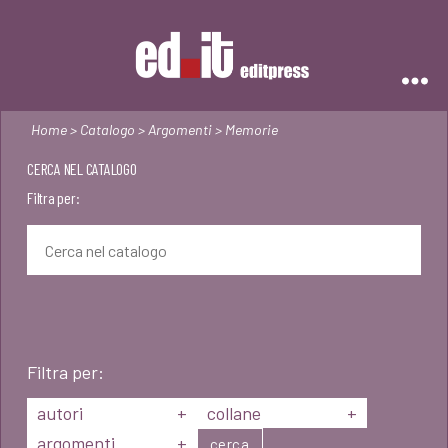
Editpress
Home
>
Catalogo
>
Argomenti
> Memorie
CERCA NEL CATALOGO
Filtra per:
Filtra per:
autori
+
collane
+
argomenti
+
cerca