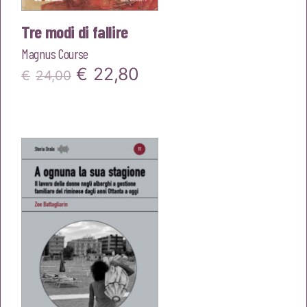
Tre modi di fallire
Magnus Course
Il
Il
€
22,80
€
24,00
prezzo
prezzo
originale
attuale
era:
è:
€24,00.
€22,80.