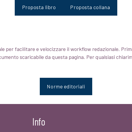
Proposta libro
Proposta collana
le per facilitare e velocizzare il workflow redazionale. Prima
ocumento scaricabile da questa pagina. Per qualsiasi chiari
Norme editoriali
Info