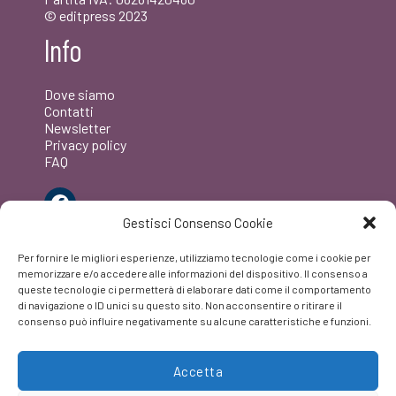
© editpress 2023
Info
Dove siamo
Contatti
Newsletter
Privacy policy
FAQ
Facebook
Gestisci Consenso Cookie
Per fornire le migliori esperienze, utilizziamo tecnologie come i cookie per
memorizzare e/o accedere alle informazioni del dispositivo. Il consenso a
queste tecnologie ci permetterà di elaborare dati come il comportamento
di navigazione o ID unici su questo sito. Non acconsentire o ritirare il
consenso può influire negativamente su alcune caratteristiche e funzioni.
Accetta