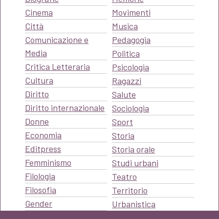
Cinema
Movimenti
Città
Musica
Comunicazione e
Pedagogia
Media
Politica
Critica Letteraria
Psicologia
Cultura
Ragazzi
Diritto
Salute
Diritto internazionale
Sociologia
Donne
Sport
Economia
Storia
Editpress
Storia orale
Femminismo
Studi urbani
Filologia
Teatro
Filosofia
Territorio
Gender
Urbanistica