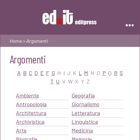
Editpress
Home
> Argomenti
Argomenti
A
B
C
D
E
F
G
H
I
J
K
L
M
N
O
P
Q
R
S
T
U
V
W
X
Y
Z
Ambiente
Geografia
Antropologia
Giornalismo
Architettura
Letteratura
Archivistica
Linguistica
Arte
Medicina
Biografie
Memorie