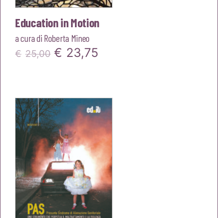
Education in Motion
a cura di
Roberta Mineo
Il
Il
€
23,75
€
25,00
prezzo
prezzo
originale
attuale
era:
è:
€25,00.
€23,75.