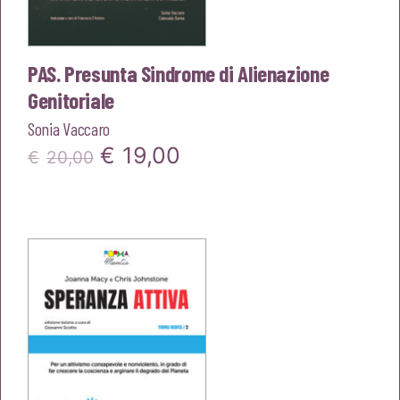
PAS. Presunta Sindrome di Alienazione
Genitoriale
Sonia Vaccaro
Il
Il
€
19,00
€
20,00
prezzo
prezzo
originale
attuale
era:
è:
€20,00.
€19,00.