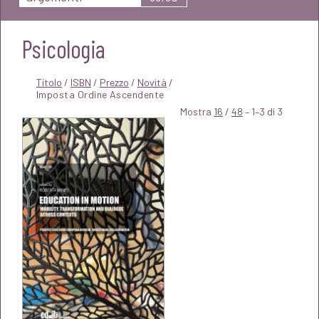
Psicologia
Titolo
/
ISBN
/
Prezzo
/
Novità
/
Mostra
16
/
48
– 1–3 di 3