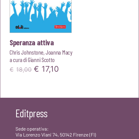
Speranza attiva
Chris Johnstone
,
Joanna Macy
a cura di
Gianni Scotto
Il
Il
€
17,10
€
18,00
prezzo
prezzo
originale
attuale
era:
è:
Editpress
€18,00.
€17,10.
Sede operativa:
Via Lorenzo Viani 74, 50142 Firenze (FI)