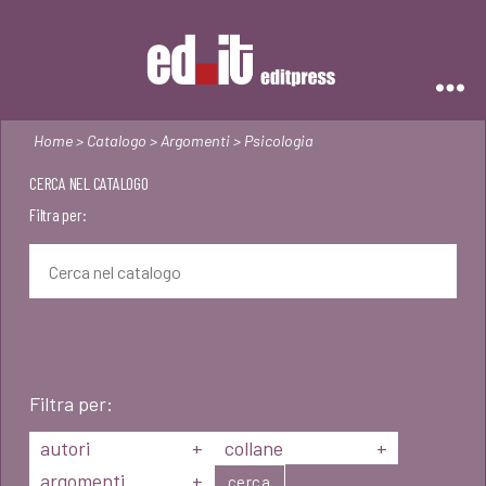
Editpress
Home
>
Catalogo
>
Argomenti
> Psicologia
CERCA NEL CATALOGO
Filtra per:
Filtra per:
autori
+
collane
+
argomenti
+
cerca