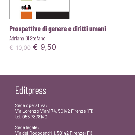
Prospettive di genere e diritti umani
Adriana Di Stefano
Il
Il
€
9,50
€
10,00
prezzo
prezzo
originale
attuale
era:
è:
Editpress
€10,00.
€9,50.
Sede operativa:
Via Lorenzo Viani 74, 50142 Firenze (FI)
tel. 055 7878140
Sede legale:
Via dei Rododendri 1, 50142 Firenze (FI)