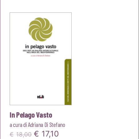
originale
attuale
era:
è:
€22,00.
€20,90.
In Pelago Vasto
a cura di
Adriana Di Stefano
Il
Il
€
17,10
€
18,00