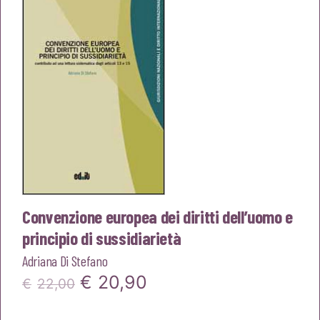
Convenzione europea dei diritti dell’uomo e
principio di sussidiarietà
Adriana Di Stefano
Il
Il
€
20,90
€
22,00
prezzo
prezzo