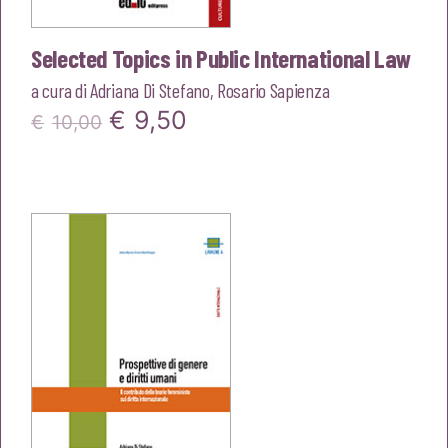
Selected Topics in Public International Law
a cura di
Adriana Di Stefano
,
Rosario Sapienza
Il
Il
€
9,50
€
10,00
prezzo
prezzo
originale
attuale
era:
è:
€10,00.
€9,50.