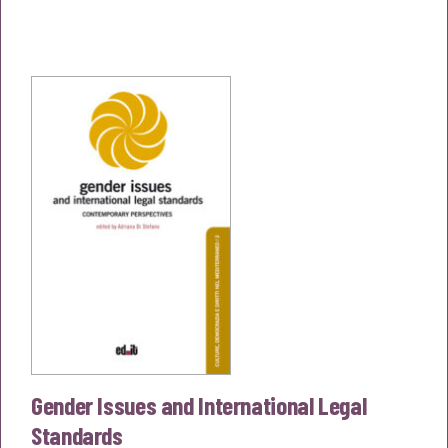
prezzo
prezzo
originale
attuale
era:
è:
€18,00.
€17,10.
Gender Issues and International Legal
Standards