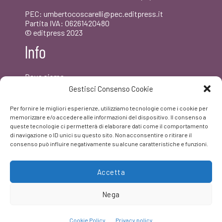
PEC: umbertocoscarelli@pec.editpress.it
Partita IVA: 06261420480
© editpress 2023
Info
Dove siamo
Contatti
Gestisci Consenso Cookie
Newsletter
Privacy policy
Per fornire le migliori esperienze, utilizziamo tecnologie come i cookie per
FAQ
memorizzare e/o accedere alle informazioni del dispositivo. Il consenso a
queste tecnologie ci permetterà di elaborare dati come il comportamento
di navigazione o ID unici su questo sito. Non acconsentire o ritirare il
Facebook
consenso può influire negativamente su alcune caratteristiche e funzioni.
Accetta
Nega
Cookie Policy
Privacy policy