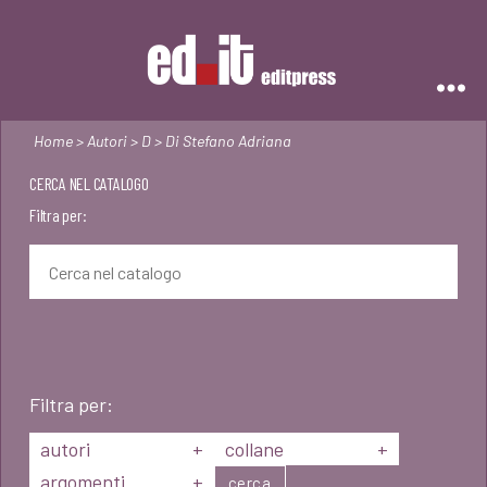
Editpress
Home
>
Autori
>
D
> Di Stefano Adriana
CERCA NEL CATALOGO
Filtra per:
Filtra per:
autori
+
collane
+
argomenti
+
cerca