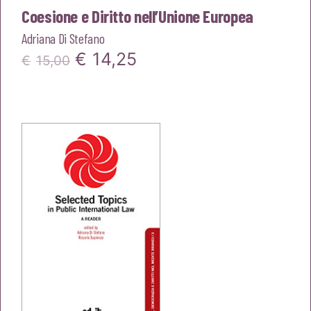
Coesione e Diritto nell’Unione Europea
Adriana Di Stefano
Il
Il
€
14,25
€
15,00
prezzo
prezzo
originale
attuale
era:
è:
€15,00.
€14,25.