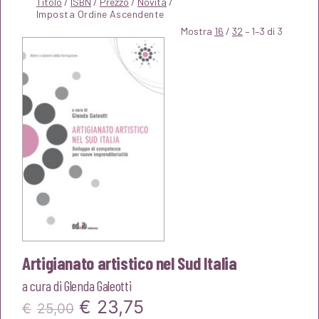
Titolo
/
ISBN
/
Prezzo
/
Novità
/
Mostra
16
/
32
– 1–3 di 3
Artigianato artistico nel Sud Italia
a cura di
Glenda Galeotti
Il
Il
€
23,75
€
25,00