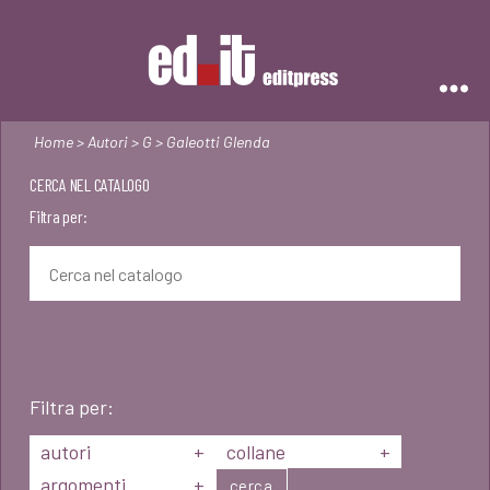
Editpress
Home
>
Autori
>
G
> Galeotti Glenda
CERCA NEL CATALOGO
Filtra per:
Filtra per:
autori
+
collane
+
argomenti
+
cerca