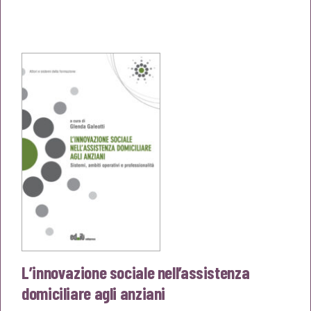
prezzo
prezzo
originale
attuale
era:
è:
€25,00.
€23,75.
L’innovazione sociale nell’assistenza
domiciliare agli anziani