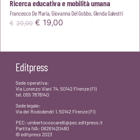
Ricerca educativa e mobilità umana
Francesco De Maria
,
Giovanna Del Gobbo
,
Glenda Galeotti
Il
Il
€
19,00
€
20,00
prezzo
prezzo
originale
attuale
era:
è:
Editpress
€20,00.
€19,00.
Sede operativa:
Via Lorenzo Viani 74, 50142 Firenze (FI)
tel. 055 7878140
Sede legale:
Via dei Rododendri 1, 50142 Firenze (FI)
PEC: umbertocoscarelli@pec.editpress.it
Partita IVA: 06261420480
© editpress 2023