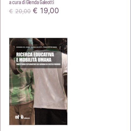
a cura di
Glenda Galeotti
Il
Il
€
19,00
€
20,00
prezzo
prezzo
originale
attuale
era:
è:
€20,00.
€19,00.