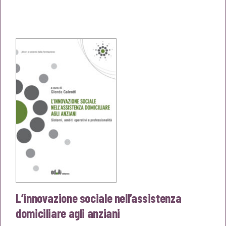
prezzo
prezzo
originale
attuale
era:
è:
€25,00.
€23,75.
L’innovazione sociale nell’assistenza
domiciliare agli anziani