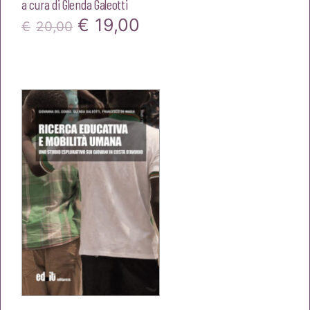
a cura di
Glenda Galeotti
Il
Il
€
19,00
€
20,00
prezzo
prezzo
originale
attuale
era:
è:
€20,00.
€19,00.