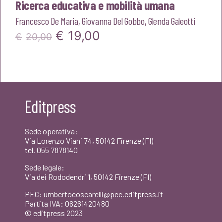
Ricerca educativa e mobilità umana
Francesco De Maria
,
Giovanna Del Gobbo
,
Glenda Galeotti
Il
Il
€
19,00
€
20,00
prezzo
prezzo
originale
attuale
era:
è:
Editpress
€20,00.
€19,00.
Sede operativa:
Via Lorenzo Viani 74, 50142 Firenze (FI)
tel. 055 7878140
Sede legale:
Via dei Rododendri 1, 50142 Firenze (FI)
PEC: umbertocoscarelli@pec.editpress.it
Partita IVA: 06261420480
© editpress 2023