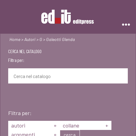
Editpress
Home
>
Autori
>
G
> Galeotti Glenda
CERCA NEL CATALOGO
Filtra per:
Filtra per:
autori
+
collane
+
argomenti
+
cerca