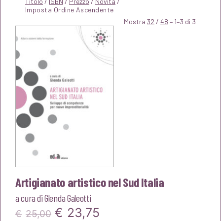
Titolo
/
ISBN
/
Prezzo
/
Novità
/
Mostra
32
/
48
– 1–3 di 3
Artigianato artistico nel Sud Italia
a cura di
Glenda Galeotti
Il
Il
€
23,75
€
25,00