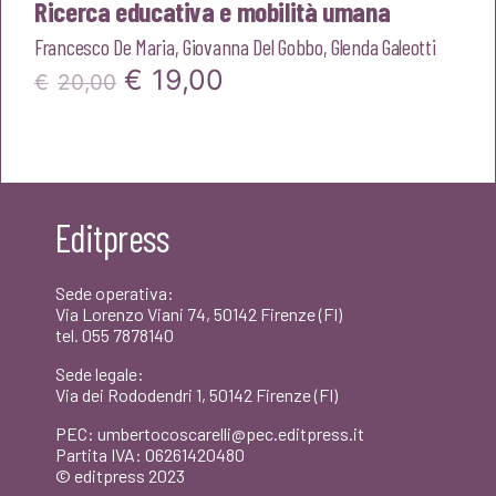
Ricerca educativa e mobilità umana
Francesco De Maria
,
Giovanna Del Gobbo
,
Glenda Galeotti
Il
Il
€
19,00
€
20,00
prezzo
prezzo
originale
attuale
era:
è:
Editpress
€20,00.
€19,00.
Sede operativa:
Via Lorenzo Viani 74, 50142 Firenze (FI)
tel. 055 7878140
Sede legale:
Via dei Rododendri 1, 50142 Firenze (FI)
PEC: umbertocoscarelli@pec.editpress.it
Partita IVA: 06261420480
© editpress 2023