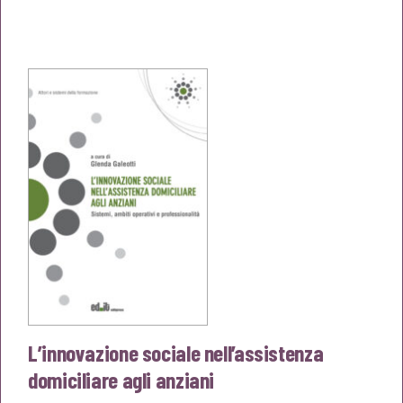
prezzo
prezzo
originale
attuale
era:
è:
€25,00.
€23,75.
L’innovazione sociale nell’assistenza
domiciliare agli anziani