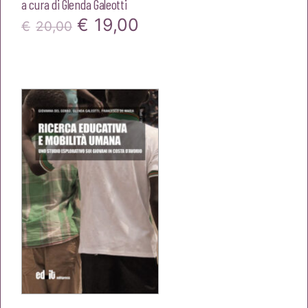
a cura di
Glenda Galeotti
Il
Il
€
19,00
€
20,00
prezzo
prezzo
originale
attuale
era:
è:
€20,00.
€19,00.