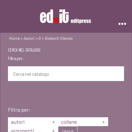
Editpress
Home
>
Autori
>
G
> Galeotti Glenda
CERCA NEL CATALOGO
Filtra per:
Filtra per:
autori
+
collane
+
argomenti
+
cerca