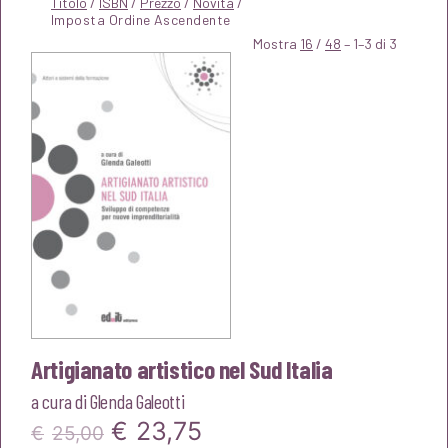
Titolo
/
ISBN
/
Prezzo
/
Novità
/
Mostra
16
/
48
– 1–3 di 3
Artigianato artistico nel Sud Italia
a cura di
Glenda Galeotti
Il
Il
€
23,75
€
25,00