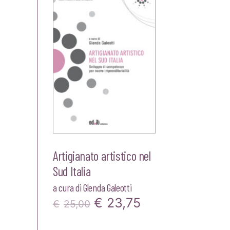
Artigianato artistico nel
Sud Italia
a cura di
Glenda Galeotti
Il
Il
€
23,75
€
25,00
prezzo
prezzo