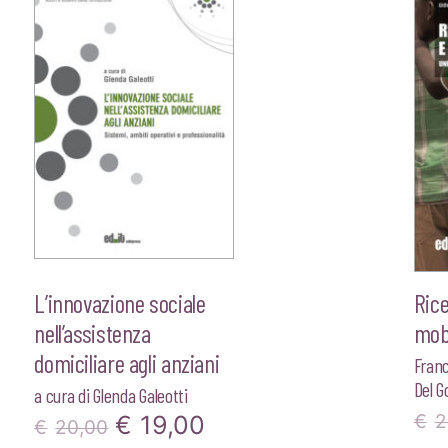
L’innovazione sociale
Rice
nell’assistenza
mob
domiciliare agli anziani
Fran
Del 
a cura di
Glenda Galeotti
Il
Il
€
19,00
€
2
€
20,00