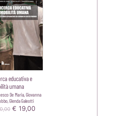
rca educativa e
ilità umana
cesco De Maria
,
Giovanna
Gobbo
,
Glenda Galeotti
Il
Il
€
19,00
0,00