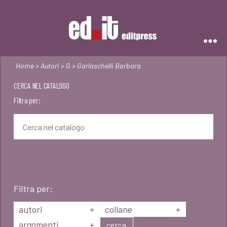
Editpress
Home
>
Autori
>
G
> Garlaschelli Barbara
CERCA NEL CATALOGO
Filtra per:
Filtra per:
autori
+
collane
+
argomenti
+
cerca