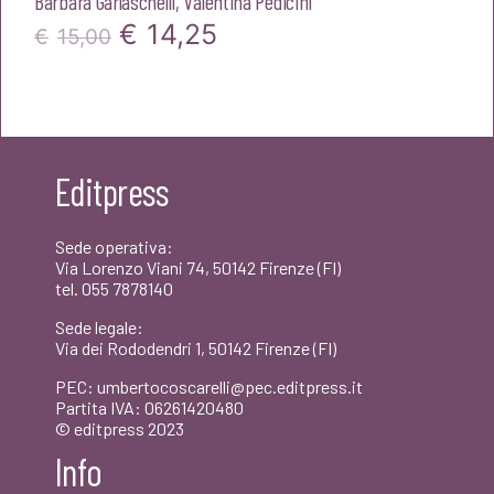
Barbara Garlaschelli
,
Valentina Pedicini
Il
Il
€
14,25
€
15,00
prezzo
prezzo
originale
attuale
era:
è:
Editpress
€15,00.
€14,25.
Sede operativa:
Via Lorenzo Viani 74, 50142 Firenze (FI)
tel. 055 7878140
Sede legale:
Via dei Rododendri 1, 50142 Firenze (FI)
PEC: umbertocoscarelli@pec.editpress.it
Partita IVA: 06261420480
© editpress 2023
Info