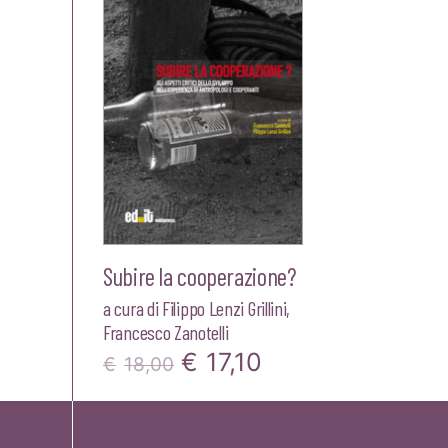
Subire la cooperazione?
a cura di
Filippo Lenzi Grillini
,
Francesco Zanotelli
Il
Il
€
17,10
€
18,00
prezzo
prezzo
originale
attuale