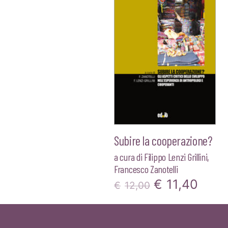
Subire la cooperazione?
a cura di
Filippo Lenzi Grillini
,
Francesco Zanotelli
Il
Il
€
11,40
€
12,00
prezzo
prez
originale
attua