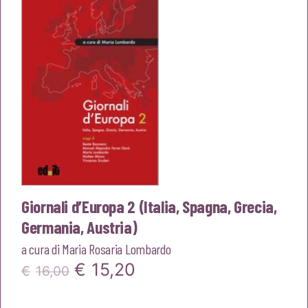
Giornali d’Europa 2 (Italia, Spagna, Grecia,
Germania, Austria)
a cura di
Maria Rosaria Lombardo
Il
Il
€
15,20
€
16,00
prezzo
prezzo