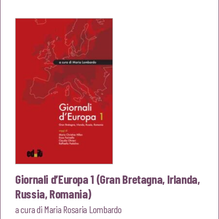
originale
attuale
era:
è:
€16,00.
€15,20.
Giornali d’Europa 1 (Gran Bretagna, Irlanda,
Russia, Romania)
a cura di
Maria Rosaria Lombardo