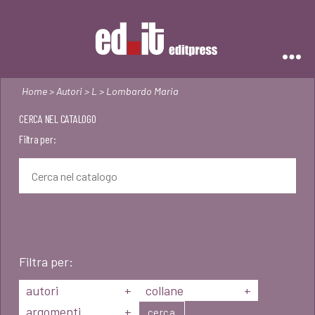
Editpress
Home
>
Autori
>
L
> Lombardo Maria
CERCA NEL CATALOGO
Filtra per:
Filtra per:
autori
+
collane
+
argomenti
+
cerca