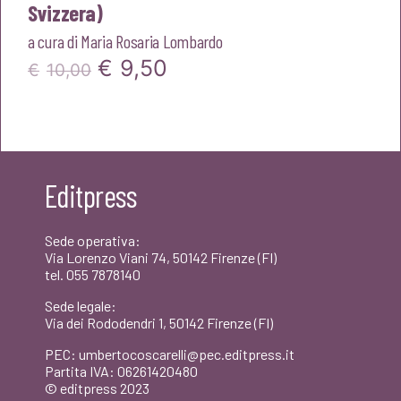
Svizzera)
a cura di
Maria Rosaria Lombardo
Il
Il
€
9,50
€
10,00
prezzo
prezzo
originale
attuale
era:
è:
Editpress
€10,00.
€9,50.
Sede operativa:
Via Lorenzo Viani 74, 50142 Firenze (FI)
tel. 055 7878140
Sede legale:
Via dei Rododendri 1, 50142 Firenze (FI)
PEC: umbertocoscarelli@pec.editpress.it
Partita IVA: 06261420480
© editpress 2023