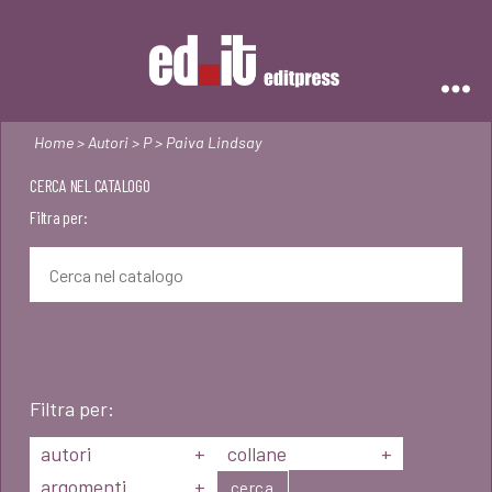
Editpress
Home
>
Autori
>
P
> Paiva Lindsay
CERCA NEL CATALOGO
Filtra per:
Filtra per:
autori
+
collane
+
argomenti
+
cerca