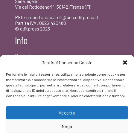
Sede legale:
Via dei Rododendri 1, 50142 Firenze (FI)
PEC: umbertocoscarelli@pec.editpress.it
Partita IVA: 06261420480
© editpress 2023
Info
Dove siamo
Contatti
Gestisci Consenso Cookie
Newsletter
Privacy policy
Per fornire le migliori esperienze, utilizziamo tecnologie come i cookie per
FAQ
memorizzare e/o accedere alle informazioni del dispositivo. Il consenso a
queste tecnologie ci permetterà di elaborare dati come il comportamento
di navigazione o ID unici su questo sito. Non acconsentire o ritirare il
Facebook
consenso può influire negativamente su alcune caratteristiche e funzioni.
Accetta
Nega