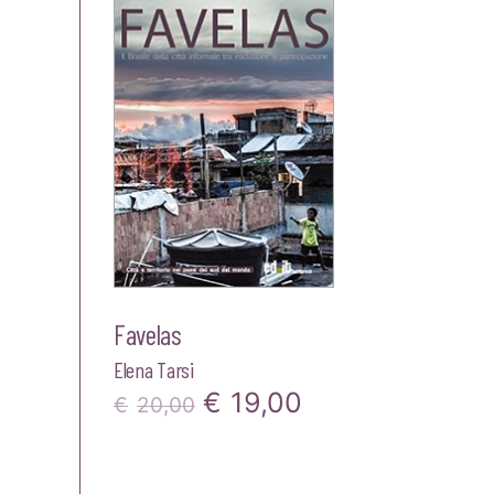
Favelas
Elena Tarsi
Il
Il
€
19,00
€
20,00
prezzo
prezzo
originale
attuale