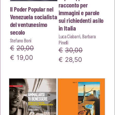
racconto per
Il Poder Popular nel
immagini e parole
Venezuela socialista
sui richiedenti asilo
del ventunesimo
in Italia
secolo
Luca Ciabarri
,
Barbara
Stefano Boni
Pinelli
€
20,00
€
30,00
Il
Il
€
19,00
Il
Il
€
28,50
prezzo
prezzo
prezzo
prezzo
originale
attuale
originale
attuale
era:
è:
era:
è:
€20,00.
€19,00.
€30,00.
€28,50.