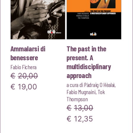
Ammalarsi di
The past in the
benessere
present. A
multidisciplinary
Fabio Fichera
approach
€
20,00
a cura di
Pàdraig O Hèalaì
,
Il
Il
€
19,00
Fabio Mugnaini
,
Tok
prezzo
prezzo
Thompson
€
13,00
originale
attuale
Il
Il
€
12,35
era:
è:
prezzo
prezzo
€20,00.
€19,00.