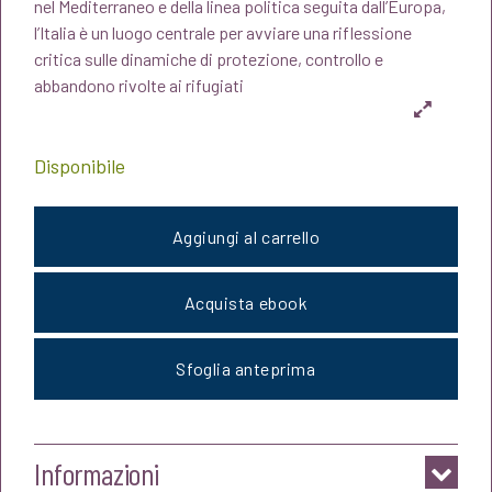
originale
attuale
nel Mediterraneo e della linea politica seguita dall’Europa,
l’Italia è un luogo centrale per avviare una riflessione
era:
è:
critica sulle dinamiche di protezione, controllo e
abbandono rivolte ai rifugiati
€18,00.
€17,10.
Disponibile
Aggiungi al carrello
Acquista ebook
Sfoglia anteprima
Informazioni