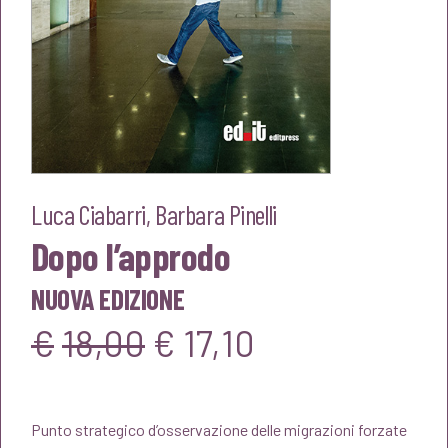
Luca Ciabarri
,
Barbara Pinelli
Dopo l’approdo
NUOVA EDIZIONE
Il
Il
€
18,00
€
17,10
prezzo
prezzo
Punto strategico d’osservazione delle mi­grazioni forzate