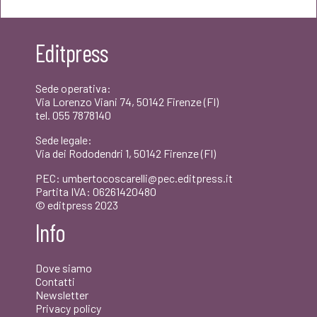
originale
attuale
era:
è:
Editpress
€13,00.
€12,35.
Sede operativa:
Via Lorenzo Viani 74, 50142 Firenze (FI)
tel. 055 7878140
Sede legale:
Via dei Rododendri 1, 50142 Firenze (FI)
PEC: umbertocoscarelli@pec.editpress.it
Partita IVA: 06261420480
© editpress 2023
Info
Dove siamo
Contatti
Newsletter
Privacy policy