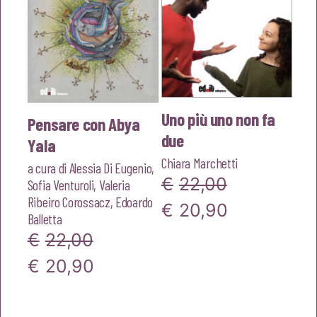
Uno più uno non fa
Pensare con Abya
due
Yala
Chiara Marchetti
a cura di
Alessia Di Eugenio
,
€
22,00
Sofia Venturoli
,
Valeria
Ribeiro Corossacz
,
Edoardo
Il
Il
€
20,90
Balletta
prezzo
prezzo
€
22,00
originale
attuale
Il
Il
€
20,90
era:
è:
prezzo
prezzo
€22,00.
€20,90.