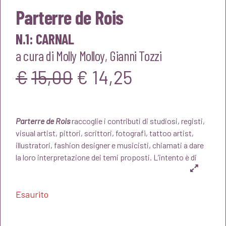
Parterre de Rois
N.1: CARNAL
a cura di
Molly Molloy
,
Gianni Tozzi
Il
Il
€
15,00
€
14,25
prezzo
prezzo
Parterre de Rois
raccoglie i contributi di studiosi, registi,
originale
attuale
visual artist, pittori, scrittori, fotografi, tattoo artist,
illustratori, fashion designer e musicisti, chiamati a dare
era:
è:
la loro interpretazione dei temi proposti. L’intento è di
€15,00.
€14,25.
Esaurito