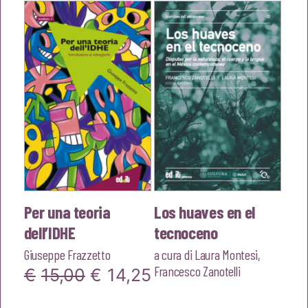
originale
attuale
era:
è:
€22,00.
€20,90.
Per una teoria
Los huaves en el
dell’IDHE
tecnoceno
Giuseppe Frazzetto
a cura di
Laura Montesi
,
Francesco Zanotelli
Il
Il
€
15,00
€
14,25
prezzo
prezzo