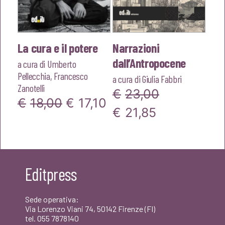
La cura e il potere
Narrazioni
dall’Antropocene
a cura di
Umberto
Pellecchia
,
Francesco
a cura di
Giulia Fabbri
Zanotelli
€
23,00
Il
Il
€
18,00
€
17,10
Il
Il
€
21,85
prezzo
prezzo
prezzo
prezzo
originale
attuale
originale
attuale
era:
è:
era:
è:
Editpress
€18,00.
€17,10.
€23,00.
€21,85.
Sede operativa:
Via Lorenzo Viani 74, 50142 Firenze (FI)
tel. 055 7878140