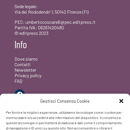
Sede legale:
Via dei Rododendri 1, 50142 Firenze (FI)
PEC: umbertocoscarelli@pec.editpress.it
Partita IVA: 06261420480
© editpress 2023
Info
Dove siamo
Contatti
Newsletter
Privacy policy
FAQ
Facebook
Gestisci Consenso Cookie
Per fornire le migliori esperienze, utilizziamo tecnologie come i cookie per
memorizzare e/o accedere alle informazioni del dispositivo. Il consenso a
queste tecnologie ci permetterà di elaborare dati come il comportamento
di navigazione o ID unici su questo sito. Non acconsentire o ritirare il