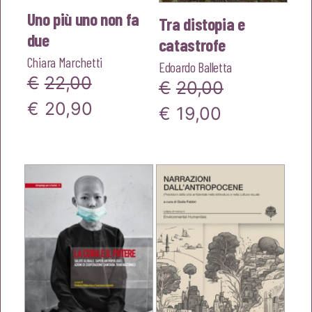
Uno più uno non fa
Tra distopia e
due
catastrofe
Chiara Marchetti
Edoardo Balletta
€
22,00
€
20,00
Il
Il
€
20,90
Il
Il
€
19,00
prezzo
prezzo
prezzo
prezzo
originale
attuale
originale
attuale
era:
è:
era:
è:
€22,00.
€20,90.
€20,00.
€19,00.