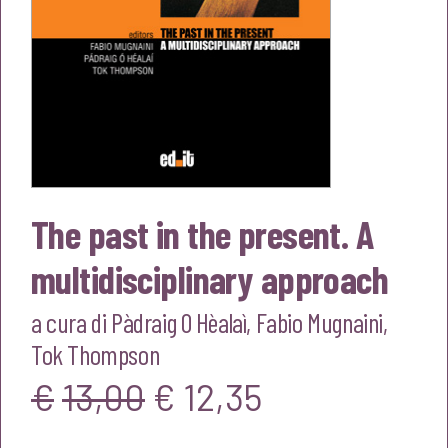
The past in the present. A
multidisciplinary approach
a cura di
Pàdraig O Hèalaì
,
Fabio Mugnaini
,
Tok Thompson
Il
Il
€
13,00
€
12,35