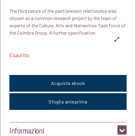
prezzo
prezzo
The fluid nature of the past/present relationship was
originale
attuale
chosen as a common research project by the team of
experts of the Culture, Arts and Humanities Task Force of
era:
è:
the Coimbra Group. A further specification
€13,00.
€12,35.
Esaurito
Acquista ebook
Sfoglia anteprima
Informazioni