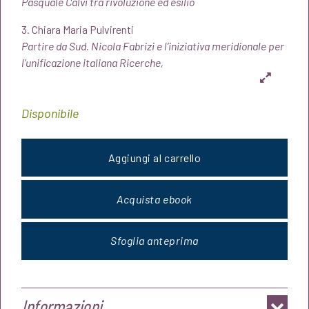
Pasquale Calvi tra rivoluzione ed esilio
3. Chiara Maria Pulvirenti
Partire da Sud. Nicola Fabrizi e l’iniziativa meridionale per
l’unificazione italiana Ricerche,
Disponibile
Aggiungi al carrello
Acquista ebook
Sfoglia anteprima
Informazioni