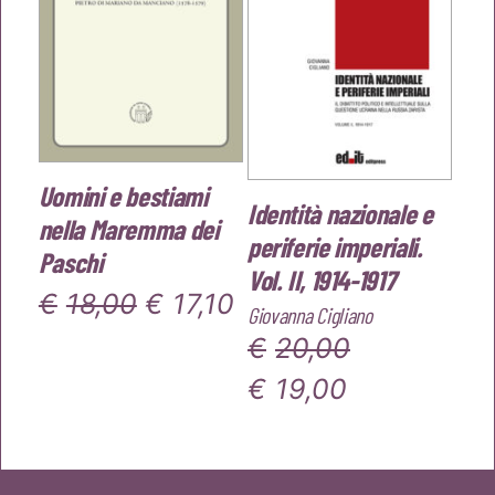
Uomini e bestiami
Identità nazionale e
nella Maremma dei
periferie imperiali.
Paschi
Vol. II, 1914-1917
Il
Il
€
18,00
€
17,10
Giovanna Cigliano
prezzo
prezzo
€
20,00
originale
attuale
Il
Il
€
19,00
era:
è:
prezzo
prezzo
€18,00.
€17,10.
originale
attuale