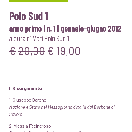
Polo Sud 1
anno primo | n. 1 | gennaio-giugno 2012
a cura di
Vari Polo Sud 1
Il
Il
€
20,00
€
19,00
prezzo
prezzo
originale
attuale
Il Risorgimento
era:
è:
1. Giuseppe Barone
Nazione e Stato nel Mezzogiorno d’Italia dai Borbone ai
€20,00.
€19,00.
Savoia
2. Alessia Facineroso