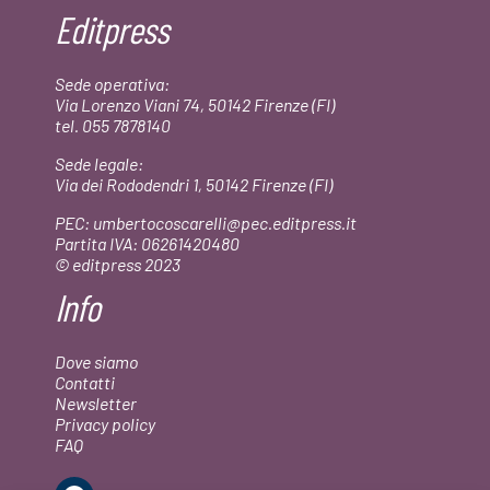
era:
è:
Editpress
€20,00.
€19,00.
Sede operativa:
Via Lorenzo Viani 74, 50142 Firenze (FI)
tel. 055 7878140
Sede legale:
Via dei Rododendri 1, 50142 Firenze (FI)
PEC: umbertocoscarelli@pec.editpress.it
Partita IVA: 06261420480
© editpress 2023
Info
Dove siamo
Contatti
Newsletter
Privacy policy
FAQ