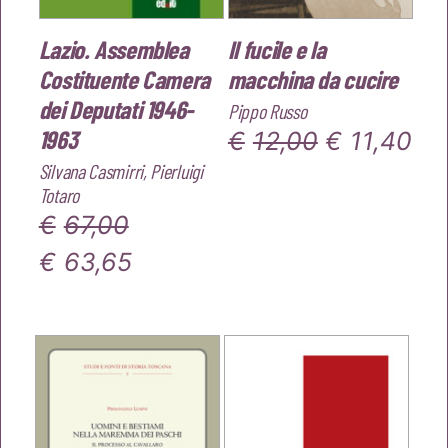
Lazio. Assemblea
Il fucile e la
Costituente Camera
macchina da cucire
dei Deputati 1946-
Pippo Russo
1963
Il
Il
€
12,00
€
11,40
Silvana Casmirri
,
Pierluigi
prezzo
pr
Totaro
originale
att
€
67,00
era:
è:
Il
Il
€
63,65
€12,00.
€11
prezzo
prezzo
originale
attuale
era:
è:
€67,00.
€63,65.