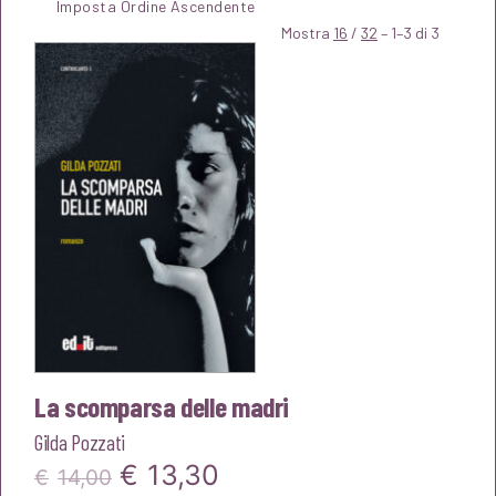
Mostra
16
/
32
– 1–3 di 3
La scomparsa delle madri
Gilda Pozzati
Il
Il
€
13,30
€
14,00