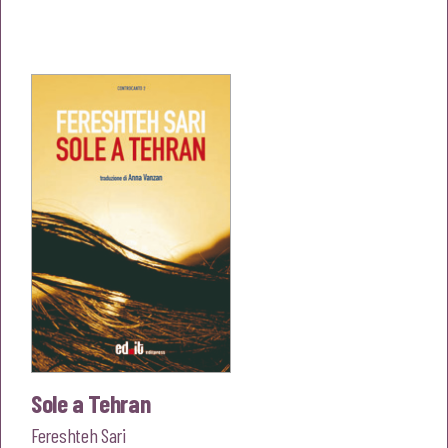
prezzo
prezzo
originale
attuale
era:
è:
€14,00.
€13,30.
Sole a Tehran
Fereshteh Sari