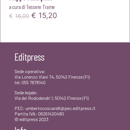
a cura di
Tessere Trame
Il
Il
€
15,20
€
16,00
prezzo
prezzo
originale
attuale
era:
è:
Editpress
€16,00.
€15,20.
Sede operativa:
Via Lorenzo Viani 74, 50142 Firenze (FI)
tel. 055 7878140
Sede legale:
Via dei Rododendri 1, 50142 Firenze (FI)
PEC: umbertocoscarelli@pec.editpress.it
Partita IVA: 06261420480
© editpress 2023