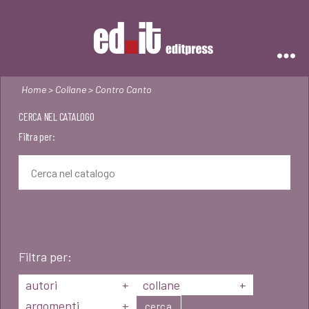
Editpress
Home
>
Collane
> Contro Canto
CERCA NEL CATALOGO
Filtra per:
Filtra per:
autori
+
collane
+
argomenti
+
cerca