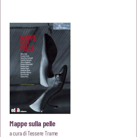
prezzo
prezzo
originale
attuale
era:
è:
€15,00.
€14,25.
Mappe sulla pelle
a cura di
Tessere Trame