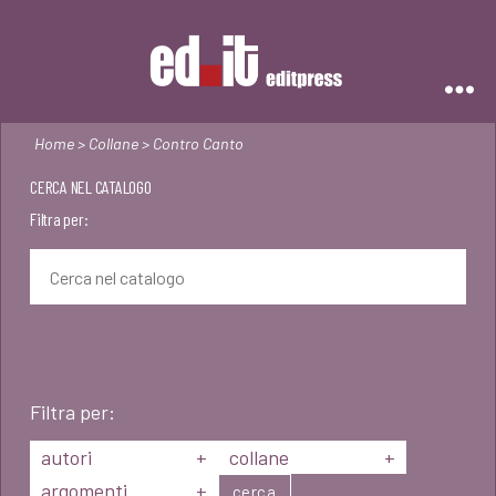
Editpress
Home
>
Collane
> Contro Canto
CERCA NEL CATALOGO
Filtra per:
Filtra per:
autori
+
collane
+
argomenti
+
cerca