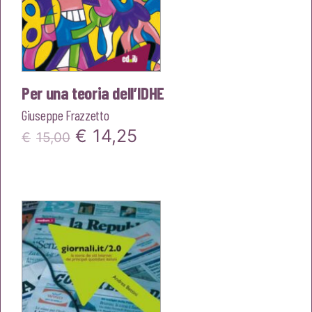
Per una teoria dell’IDHE
Giuseppe Frazzetto
Il
Il
€
14,25
€
15,00
prezzo
prezzo
originale
attuale
era:
è:
€15,00.
€14,25.