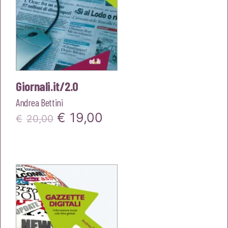
Giornali.it/2.0
Andrea Bettini
Il
Il
€
19,00
€
20,00
prezzo
prezzo
originale
attuale
era:
è:
€20,00.
€19,00.