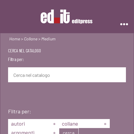
Editpress
Home
>
Collane
> Medium
CERCA NEL CATALOGO
Filtra per:
Filtra per:
autori
+
collane
+
argomenti
+
cerca