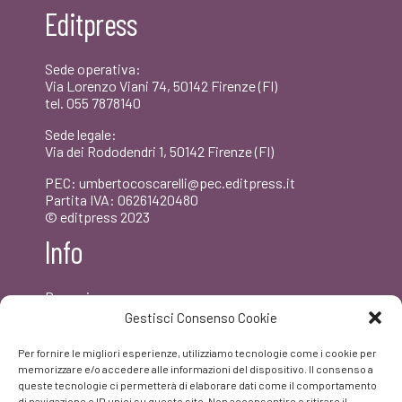
Editpress
€16,00.
€15,20.
Sede operativa:
Via Lorenzo Viani 74, 50142 Firenze (FI)
tel. 055 7878140
Sede legale:
Via dei Rododendri 1, 50142 Firenze (FI)
PEC: umbertocoscarelli@pec.editpress.it
Partita IVA: 06261420480
© editpress 2023
Info
Dove siamo
Contatti
Gestisci Consenso Cookie
Newsletter
Privacy policy
Per fornire le migliori esperienze, utilizziamo tecnologie come i cookie per
FAQ
memorizzare e/o accedere alle informazioni del dispositivo. Il consenso a
queste tecnologie ci permetterà di elaborare dati come il comportamento
di navigazione o ID unici su questo sito. Non acconsentire o ritirare il