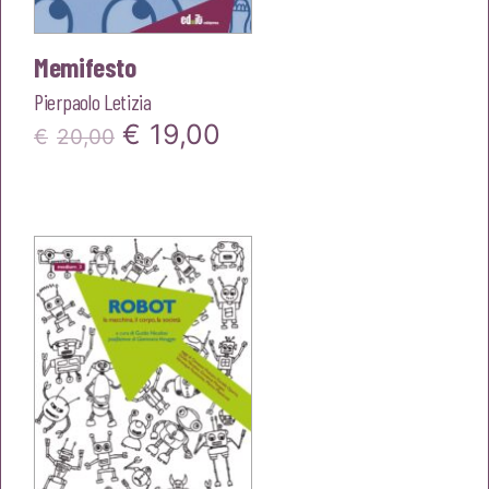
Memifesto
Pierpaolo Letizia
Il
Il
€
19,00
€
20,00
prezzo
prezzo
originale
attuale
era:
è:
€20,00.
€19,00.