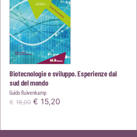
Biotecnologie e sviluppo. Esperienze dal
sud del mondo
Guido Ruivenkamp
Il
Il
€
15,20
€
16,00
prezzo
prezzo
originale
attuale
era:
è: