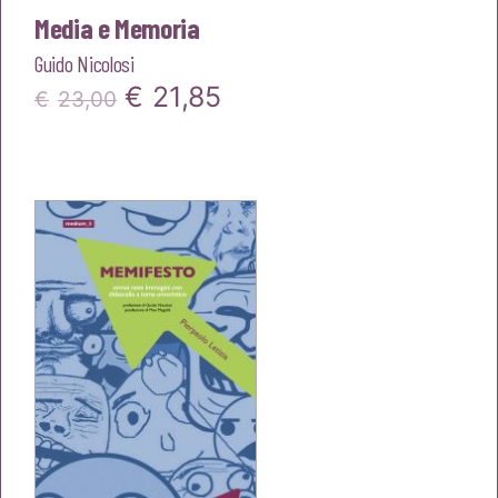
Media e Memoria
Guido Nicolosi
Il
Il
€
21,85
€
23,00
prezzo
prezzo
originale
attuale
era:
è:
€23,00.
€21,85.