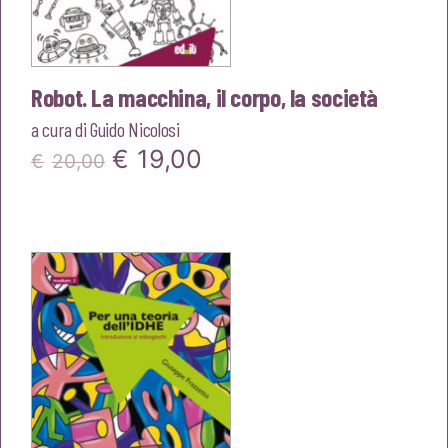
Robot. La macchina, il corpo, la società
a cura di
Guido Nicolosi
Il
Il
€
19,00
€
20,00
prezzo
prezzo
originale
attuale
era:
è:
€20,00.
€19,00.