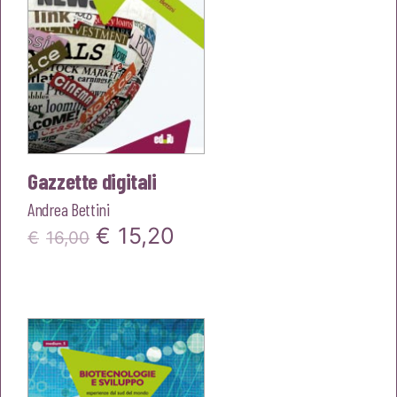
Gazzette digitali
Andrea Bettini
Il
Il
€
15,20
€
16,00
prezzo
prezzo
originale
attuale
era:
è:
€16,00.
€15,20.