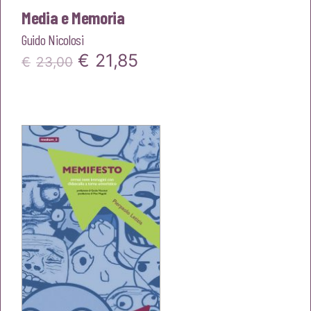
Media e Memoria
Guido Nicolosi
Il
Il
€
21,85
€
23,00
prezzo
prezzo
originale
attuale
era:
è:
€23,00.
€21,85.