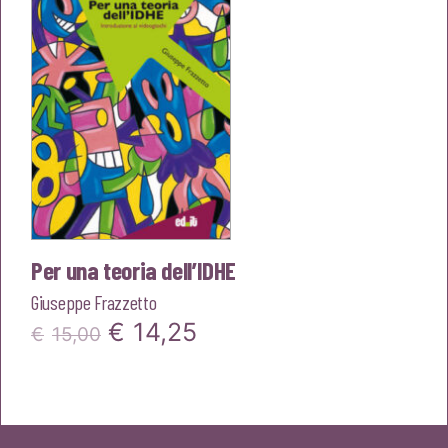
Per una teoria dell’IDHE
Giuseppe Frazzetto
Il
Il
€
14,25
€
15,00
prezzo
prezzo
originale
attuale
era:
è: