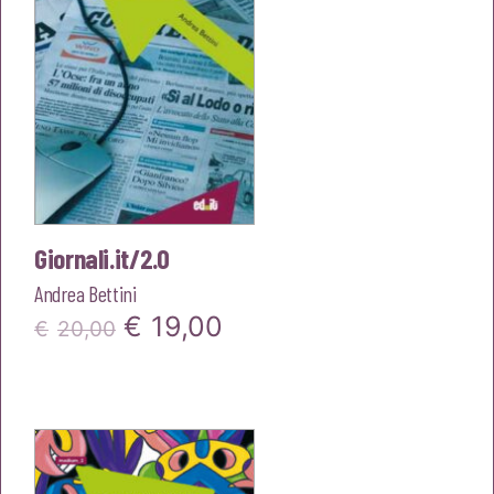
Giornali.it/2.0
Andrea Bettini
Il
Il
€
19,00
€
20,00
prezzo
prezzo
originale
attuale
era:
è:
€20,00.
€19,00.