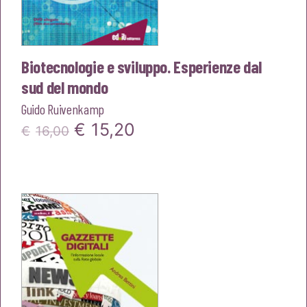
Biotecnologie e sviluppo. Esperienze dal
sud del mondo
Guido Ruivenkamp
Il
Il
€
15,20
€
16,00
prezzo
prezzo
originale
attuale
era:
è:
€16,00.
€15,20.