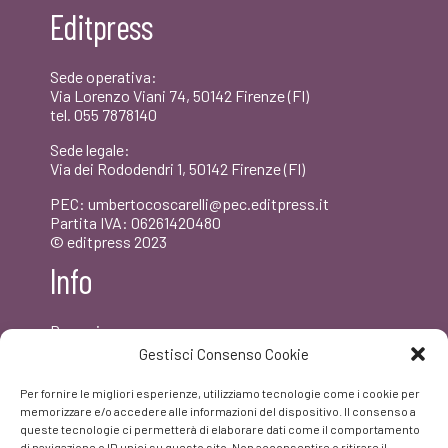
Editpress
€15,00.
€14,25.
Sede operativa:
Via Lorenzo Viani 74, 50142 Firenze (FI)
tel. 055 7878140
Sede legale:
Via dei Rododendri 1, 50142 Firenze (FI)
PEC: umbertocoscarelli@pec.editpress.it
Partita IVA: 06261420480
© editpress 2023
Info
Dove siamo
Contatti
Gestisci Consenso Cookie
Newsletter
Privacy policy
Per fornire le migliori esperienze, utilizziamo tecnologie come i cookie per
FAQ
memorizzare e/o accedere alle informazioni del dispositivo. Il consenso a
queste tecnologie ci permetterà di elaborare dati come il comportamento
di navigazione o ID unici su questo sito. Non acconsentire o ritirare il