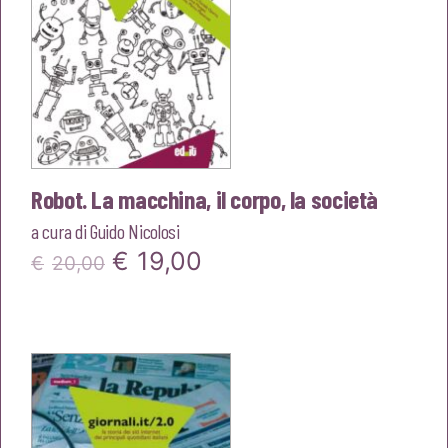
Robot. La macchina, il corpo, la società
a cura di
Guido Nicolosi
Il
Il
€
19,00
€
20,00
prezzo
prezzo
originale
attuale
era:
è:
€20,00.
€19,00.