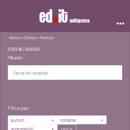
Editpress
Home
>
Collane
> Medium
CERCA NEL CATALOGO
Filtra per:
Filtra per:
autori
+
collane
+
argomenti
+
cerca