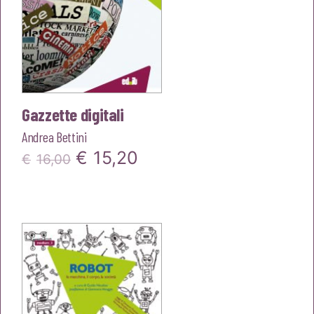
Gazzette digitali
Andrea Bettini
Il
Il
€
15,20
€
16,00
prezzo
prezzo
originale
attuale
era:
è:
€16,00.
€15,20.