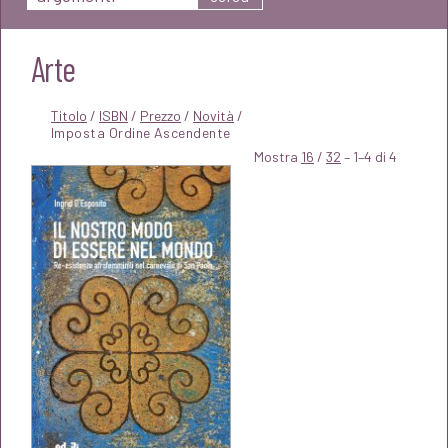
Arte
Titolo
/
ISBN
/
Prezzo
/
Novità
/
Mostra
16
/
32
– 1–4 di 4