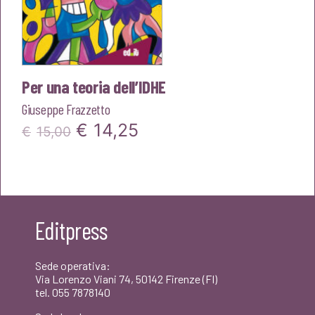
Per una teoria dell’IDHE
Giuseppe Frazzetto
Il
Il
€
14,25
€
15,00
prezzo
prezzo
originale
attuale
era:
è:
Editpress
€15,00.
€14,25.
Sede operativa:
Via Lorenzo Viani 74, 50142 Firenze (FI)
tel. 055 7878140