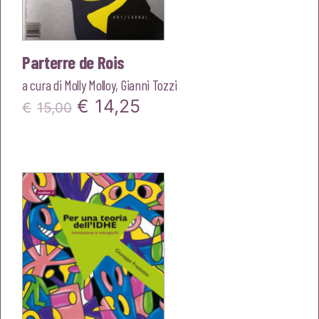
Parterre de Rois
a cura di
Molly Molloy
,
Gianni Tozzi
Il
Il
€
14,25
€
15,00
prezzo
prezzo
originale
attuale
era:
è:
€15,00.
€14,25.