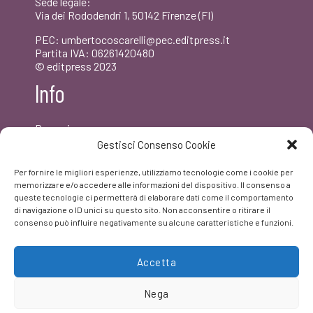
Sede legale:
Via dei Rododendri 1, 50142 Firenze (FI)
PEC: umbertocoscarelli@pec.editpress.it
Partita IVA: 06261420480
© editpress 2023
Info
Dove siamo
Contatti
Gestisci Consenso Cookie
Newsletter
Privacy policy
Per fornire le migliori esperienze, utilizziamo tecnologie come i cookie per
FAQ
memorizzare e/o accedere alle informazioni del dispositivo. Il consenso a
queste tecnologie ci permetterà di elaborare dati come il comportamento
di navigazione o ID unici su questo sito. Non acconsentire o ritirare il
Facebook
consenso può influire negativamente su alcune caratteristiche e funzioni.
Accetta
Nega