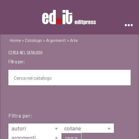
Editpress
Home
>
Catalogo
>
Argomenti
> Arte
CERCA NEL CATALOGO
Filtra per:
Filtra per:
autori
+
collane
+
argomenti
+
cerca