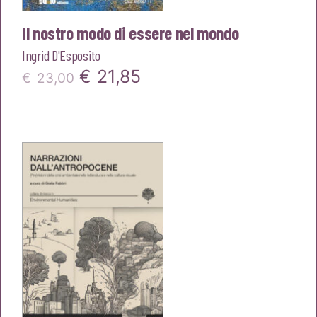
Il nostro modo di essere nel mondo
Ingrid D'Esposito
Il
Il
€
21,85
€
23,00
prezzo
prezzo
originale
attuale
era:
è:
€23,00.
€21,85.