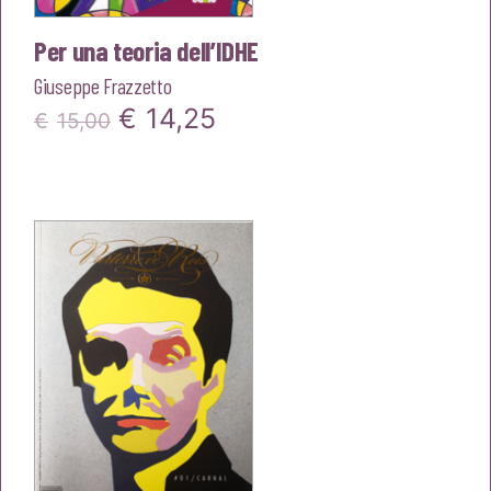
Per una teoria dell’IDHE
Giuseppe Frazzetto
Il
Il
€
14,25
€
15,00
prezzo
prezzo
originale
attuale
era:
è:
€15,00.
€14,25.