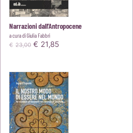
Narrazioni dall’Antropocene
a cura di
Giulia Fabbri
Il
Il
€
21,85
€
23,00
prezzo
prezzo
originale
attuale
era:
è:
€23,00.
€21,85.