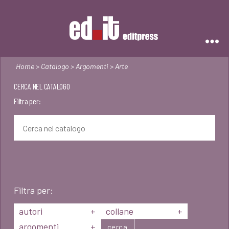
Editpress
Home
>
Catalogo
>
Argomenti
> Arte
CERCA NEL CATALOGO
Filtra per:
Filtra per:
autori
+
collane
+
argomenti
+
cerca