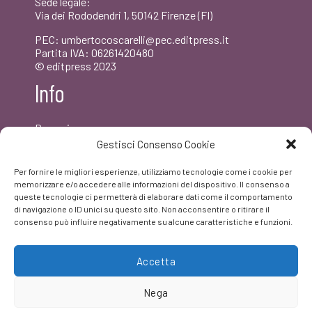
Sede legale:
Via dei Rododendri 1, 50142 Firenze (FI)
PEC: umbertocoscarelli@pec.editpress.it
Partita IVA: 06261420480
© editpress 2023
Info
Dove siamo
Contatti
Gestisci Consenso Cookie
Newsletter
Privacy policy
Per fornire le migliori esperienze, utilizziamo tecnologie come i cookie per
FAQ
memorizzare e/o accedere alle informazioni del dispositivo. Il consenso a
queste tecnologie ci permetterà di elaborare dati come il comportamento
di navigazione o ID unici su questo sito. Non acconsentire o ritirare il
Facebook
consenso può influire negativamente su alcune caratteristiche e funzioni.
Accetta
Nega