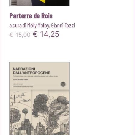
Parterre de Rois
a cura di
Molly Molloy
,
Gianni Tozzi
Il
Il
€
14,25
€
15,00
prezzo
prezzo
originale
attuale
era:
è:
€15,00.
€14,25.