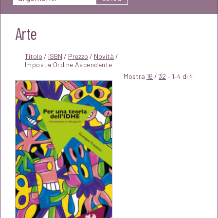
Arte
Titolo
/
ISBN
/
Prezzo
/
Novità
/
Mostra
16
/
32
– 1–4 di 4