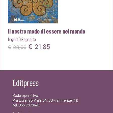
Il nostro modo di essere nel mondo
Ingrid D'Esposito
Il
Il
€
21,85
€
23,00
prezzo
prezzo
originale
attuale
era:
è:
Editpress
€23,00.
€21,85.
Sede operativa:
Via Lorenzo Viani 74, 50142 Firenze (FI)
tel. 055 7878140