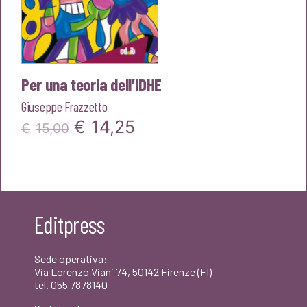
Per una teoria dell’IDHE
Giuseppe Frazzetto
Il
Il
€
14,25
€
15,00
prezzo
prezzo
originale
attuale
era:
è:
Editpress
€15,00.
€14,25.
Sede operativa:
Via Lorenzo Viani 74, 50142 Firenze (FI)
tel. 055 7878140