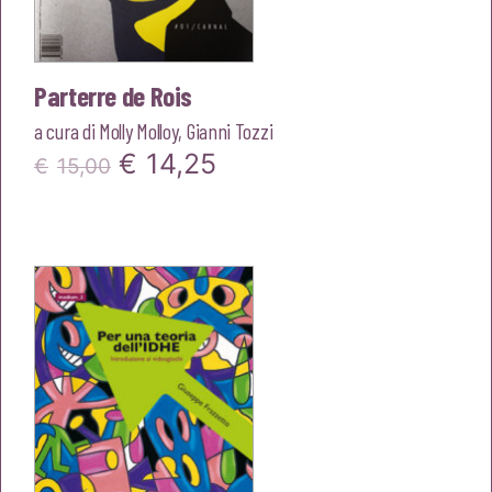
Parterre de Rois
a cura di
Molly Molloy
,
Gianni Tozzi
Il
Il
€
14,25
€
15,00
prezzo
prezzo
originale
attuale
era:
è:
€15,00.
€14,25.