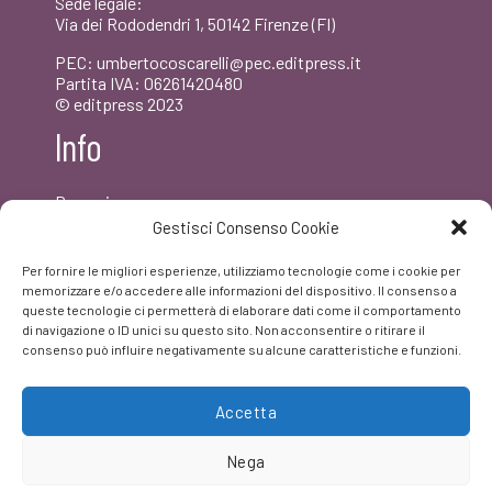
Sede legale:
Via dei Rododendri 1, 50142 Firenze (FI)
PEC: umbertocoscarelli@pec.editpress.it
Partita IVA: 06261420480
© editpress 2023
Info
Dove siamo
Contatti
Gestisci Consenso Cookie
Newsletter
Privacy policy
Per fornire le migliori esperienze, utilizziamo tecnologie come i cookie per
FAQ
memorizzare e/o accedere alle informazioni del dispositivo. Il consenso a
queste tecnologie ci permetterà di elaborare dati come il comportamento
di navigazione o ID unici su questo sito. Non acconsentire o ritirare il
Facebook
consenso può influire negativamente su alcune caratteristiche e funzioni.
Accetta
Nega