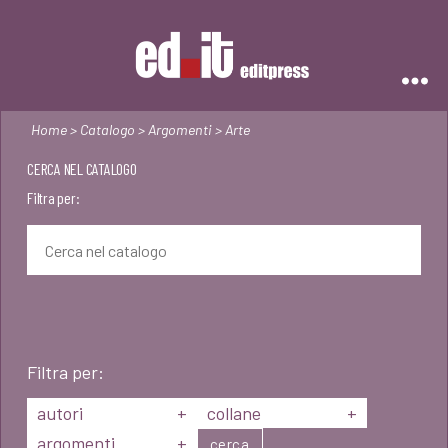
Editpress
Home
>
Catalogo
>
Argomenti
> Arte
CERCA NEL CATALOGO
Filtra per:
Filtra per:
autori
+
collane
+
argomenti
+
cerca