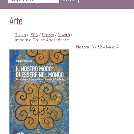
Arte
Titolo
/
ISBN
/
Prezzo
/
Novità
/
Mostra
16
/
32
– 1–4 di 4