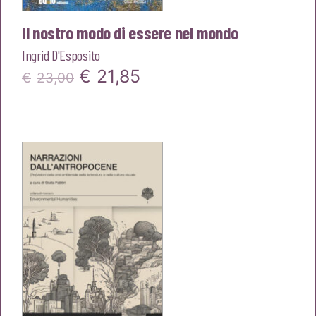
Il nostro modo di essere nel mondo
Ingrid D'Esposito
Il
Il
€
21,85
€
23,00
prezzo
prezzo
originale
attuale
era:
è:
€23,00.
€21,85.