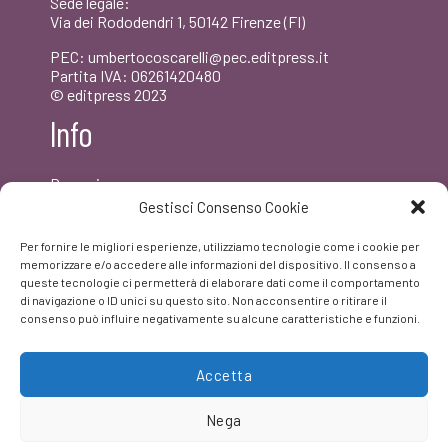
Sede legale:
Via dei Rododendri 1, 50142 Firenze (FI)
PEC: umbertocoscarelli@pec.editpress.it
Partita IVA: 06261420480
© editpress 2023
Info
Dove siamo
Contatti
Gestisci Consenso Cookie
Newsletter
Privacy policy
Per fornire le migliori esperienze, utilizziamo tecnologie come i cookie per
FAQ
memorizzare e/o accedere alle informazioni del dispositivo. Il consenso a
queste tecnologie ci permetterà di elaborare dati come il comportamento
di navigazione o ID unici su questo sito. Non acconsentire o ritirare il
Facebook
consenso può influire negativamente su alcune caratteristiche e funzioni.
Accetta
Nega