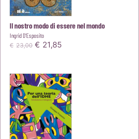
Il nostro modo di essere nel mondo
Ingrid D'Esposito
Il
Il
€
21,85
€
23,00
prezzo
prezzo
originale
attuale
era:
è:
€23,00.
€21,85.