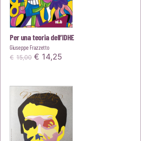
Per una teoria dell’IDHE
Giuseppe Frazzetto
Il
Il
€
14,25
€
15,00
prezzo
prezzo
originale
attuale
era:
è:
€15,00.
€14,25.