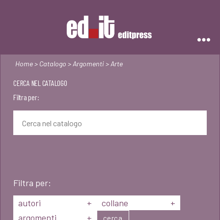
Editpress
Home
>
Catalogo
>
Argomenti
> Arte
CERCA NEL CATALOGO
Filtra per:
Filtra per:
autori
+
collane
+
argomenti
+
cerca