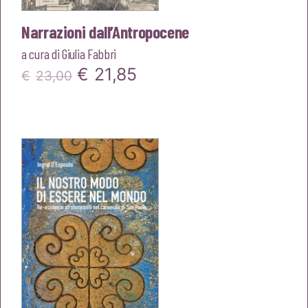
Narrazioni dall’Antropocene
a cura di
Giulia Fabbri
Il
Il
€
21,85
€
23,00
prezzo
prezzo
originale
attuale
era:
è:
€23,00.
€21,85.