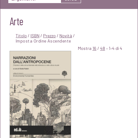
Arte
Titolo
/
ISBN
/
Prezzo
/
Novità
/
Mostra
16
/
48
– 1–4 di 4