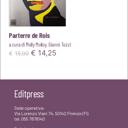
Parterre de Rois
a cura di
Molly Molloy
,
Gianni Tozzi
Il
Il
€
14,25
€
15,00
prezzo
prezzo
originale
attuale
era:
è:
Editpress
€15,00.
€14,25.
Sede operativa:
Via Lorenzo Viani 74, 50142 Firenze (FI)
tel. 055 7878140