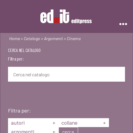
Editpress
Home
>
Catalogo
>
Argomenti
> Cinema
CERCA NEL CATALOGO
Filtra per:
Filtra per:
autori
+
collane
+
argomenti
+
cerca