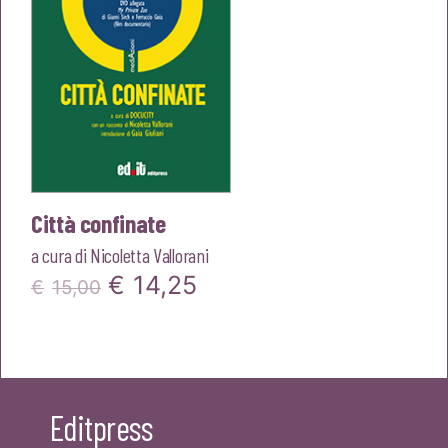
Città confinate
a cura di
Nicoletta Vallorani
Il
Il
€
14,25
€
15,00
prezzo
prezzo
originale
attuale
era:
è:
Editpress
€15,00.
€14,25.