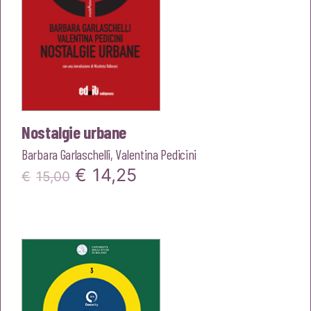
Nostalgie urbane
Barbara Garlaschelli
,
Valentina Pedicini
Il
Il
€
14,25
€
15,00
prezzo
prezzo
originale
attuale
era:
è:
€15,00.
€14,25.