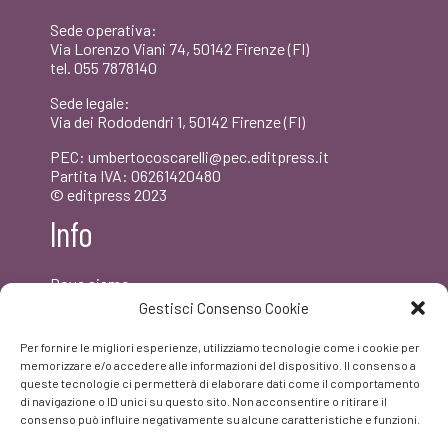
Sede operativa:
Via Lorenzo Viani 74, 50142 Firenze (FI)
tel. 055 7878140
Sede legale:
Via dei Rododendri 1, 50142 Firenze (FI)
PEC: umbertocoscarelli@pec.editpress.it
Partita IVA: 06261420480
© editpress 2023
Info
Dove siamo
Contatti
Gestisci Consenso Cookie
Newsletter
Privacy policy
Per fornire le migliori esperienze, utilizziamo tecnologie come i cookie per
FAQ
memorizzare e/o accedere alle informazioni del dispositivo. Il consenso a
queste tecnologie ci permetterà di elaborare dati come il comportamento
di navigazione o ID unici su questo sito. Non acconsentire o ritirare il
Facebook
consenso può influire negativamente su alcune caratteristiche e funzioni.