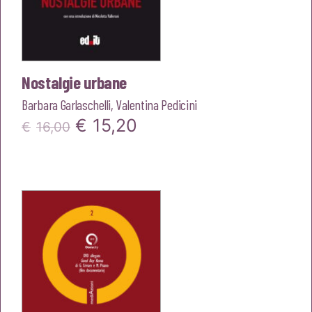
Nostalgie urbane
Barbara Garlaschelli
,
Valentina Pedicini
Il
Il
€
15,20
€
16,00
prezzo
prezzo
originale
attuale
era:
è:
€16,00.
€15,20.