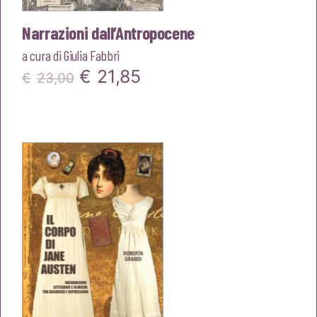
Narrazioni dall’Antropocene
a cura di
Giulia Fabbri
Il
Il
€
21,85
€
23,00
prezzo
prezzo
originale
attuale
era:
è:
€23,00.
€21,85.