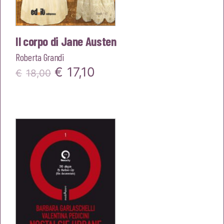
Il corpo di Jane Austen
Roberta Grandi
Il
Il
€
17,10
€
18,00
prezzo
prezzo
originale
attuale
era:
è:
€18,00.
€17,10.