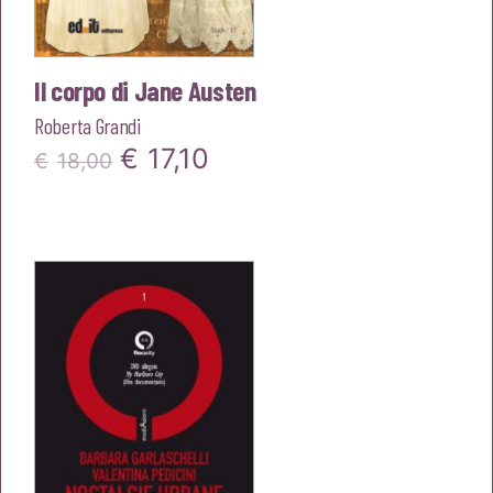
Il corpo di Jane Austen
Roberta Grandi
Il
Il
€
17,10
€
18,00
prezzo
prezzo
originale
attuale
era:
è:
€18,00.
€17,10.