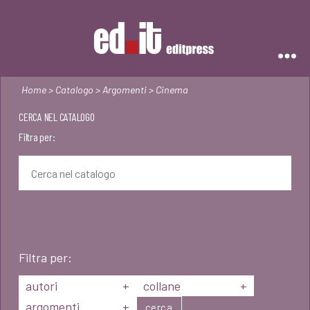
Editpress
Home
>
Catalogo
>
Argomenti
> Cinema
CERCA NEL CATALOGO
Filtra per:
Filtra per:
autori
+
collane
+
argomenti
+
cerca