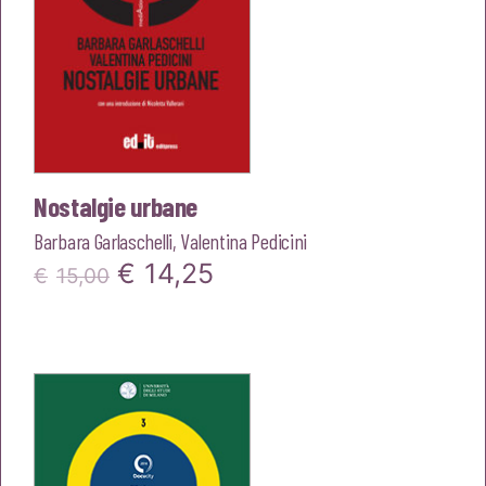
Nostalgie urbane
Barbara Garlaschelli
,
Valentina Pedicini
Il
Il
€
14,25
€
15,00
prezzo
prezzo
originale
attuale
era:
è:
€15,00.
€14,25.