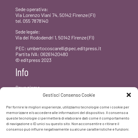
Sede operativa:
Via Lorenzo Viani 74, 50142 Firenze (FI)
tel. 055 7878140
Sede legale:
Via dei Rododendri 1, 50142 Firenze (FI)
PEC: umbertocoscarelli@pec.editpress.it
Partita IVA: 06261420480
© editpress 2023
Info
Dove siamo
Contatti
Gestisci Consenso Cookie
Newsletter
Privacy policy
Per fornire le migliori esperienze, utilizziamo tecnologie come i cookie per
FAQ
memorizzare e/o accedere alle informazioni del dispositivo. Il consenso a
queste tecnologie ci permetterà di elaborare dati come il comportamento
di navigazione o ID unici su questo sito. Non acconsentire o ritirare il
Facebook
consenso può influire negativamente su alcune caratteristiche e funzioni.