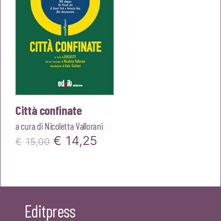
Città confinate
a cura di
Nicoletta Vallorani
Il
Il
€
14,25
€
15,00
prezzo
prezzo
originale
attuale
era:
è:
Editpress
€15,00.
€14,25.