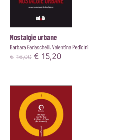
Nostalgie urbane
Barbara Garlaschelli
,
Valentina Pedicini
Il
Il
€
15,20
€
16,00
prezzo
prezzo
originale
attuale
era:
è:
€16,00.
€15,20.