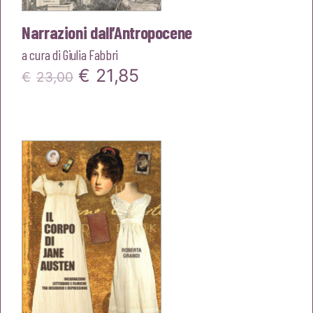
Narrazioni dall’Antropocene
a cura di
Giulia Fabbri
Il
Il
€
21,85
€
23,00
prezzo
prezzo
originale
attuale
era:
è:
€23,00.
€21,85.