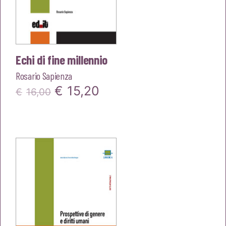
Echi di fine millennio
Rosario Sapienza
Il
Il
€
15,20
€
16,00
prezzo
prezzo
originale
attuale
era:
è:
€16,00.
€15,20.