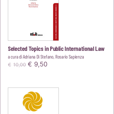
Selected Topics in Public International Law
a cura di
Adriana Di Stefano
,
Rosario Sapienza
Il
Il
€
9,50
€
10,00
prezzo
prezzo
originale
attuale
era:
è:
€10,00.
€9,50.