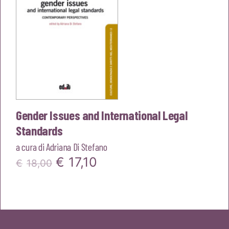
Gender Issues and International Legal
Standards
a cura di
Adriana Di Stefano
Il
Il
€
17,10
€
18,00
prezzo
prezzo
originale
attuale
era:
è: