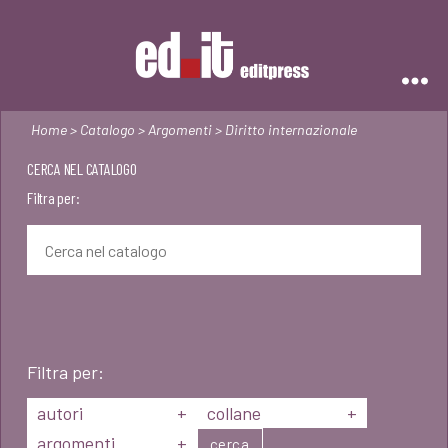
Editpress
Home
>
Catalogo
>
Argomenti
> Diritto internazionale
CERCA NEL CATALOGO
Filtra per:
Filtra per:
autori
+
collane
+
argomenti
+
cerca