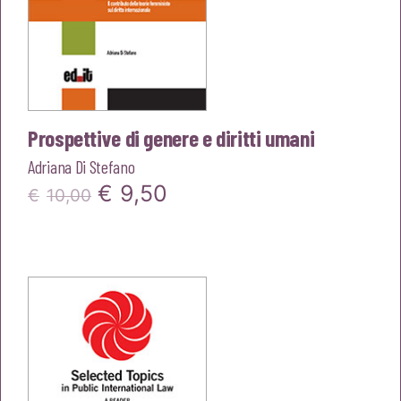
Prospettive di genere e diritti umani
Adriana Di Stefano
Il
Il
€
9,50
€
10,00
prezzo
prezzo
originale
attuale
era:
è:
€10,00.
€9,50.