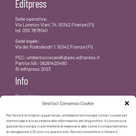
Editpress
€18,00.
€17,10.
Sede operativa:
Via Lorenzo Viani 74, 50142 Firenze (FI)
tel. 055 7878140
Sede legale:
Via dei Rododendri 1, 50142 Firenze (FI)
PEC: umbertocoscarelli@pec.editpress.it
Partita IVA: 06261420480
© editpress 2023
Info
Dove siamo
Contatti
Gestisci Consenso Cookie
Newsletter
Privacy policy
Per fornire le migliori esperienze, utilizziamo tecnologie come i cookie per
FAQ
memorizzare e/o accedere alle informazioni del dispositivo. Il consenso a
queste tecnologie ci permetterà di elaborare dati come il comportamento
di navigazione o ID unici su questo sito. Non acconsentire o ritirare il