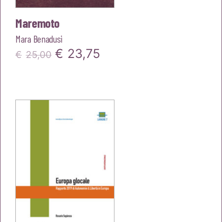
Maremoto
Mara Benadusi
Il
Il
€
23,75
€
25,00
prezzo
prezzo
originale
attuale
era:
è:
€25,00.
€23,75.