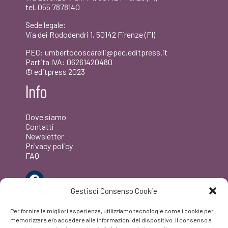
tel. 055 7878140
Sede legale:
Via dei Rododendri 1, 50142 Firenze (FI)
PEC: umbertocoscarelli@pec.editpress.it
Partita IVA: 06261420480
© editpress 2023
Info
Dove siamo
Contatti
Newsletter
Privacy policy
FAQ
Facebook
Gestisci Consenso Cookie
Per fornire le migliori esperienze, utilizziamo tecnologie come i cookie per
memorizzare e/o accedere alle informazioni del dispositivo. Il consenso a