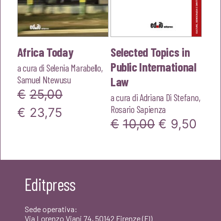
Africa Today
Selected Topics in
Public International
a cura di
Selenia Marabello
,
Samuel Ntewusu
Law
€
25,00
a cura di
Adriana Di Stefano
,
Rosario Sapienza
Il
Il
€
23,75
Il
Il
€
10,00
€
9,50
prezzo
prezzo
prezzo
pre
originale
attuale
originale
attu
era:
è:
era:
è:
Editpress
€25,00.
€23,75.
€10,00.
€9,
Sede operativa:
Via Lorenzo Viani 74, 50142 Firenze (FI)