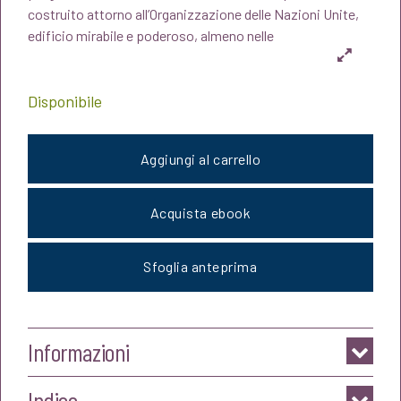
era:
è:
costruito attorno all’Organizzazione delle Nazioni Unite,
edificio mirabile e poderoso, almeno nelle
€16,00.
€15,20.
Disponibile
Aggiungi al carrello
Acquista ebook
Sfoglia anteprima
Informazioni
Indice