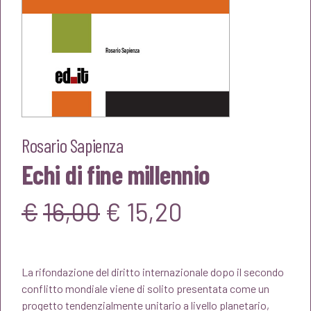
Rosario Sapienza
Echi di fine millennio
Il
Il
€
16,00
€
15,20
prezzo
prezzo
La rifondazione del diritto internazionale dopo il secondo
originale
attuale
conflitto mondiale viene di solito presentata come un
progetto tendenzialmente unitario a livello planetario,