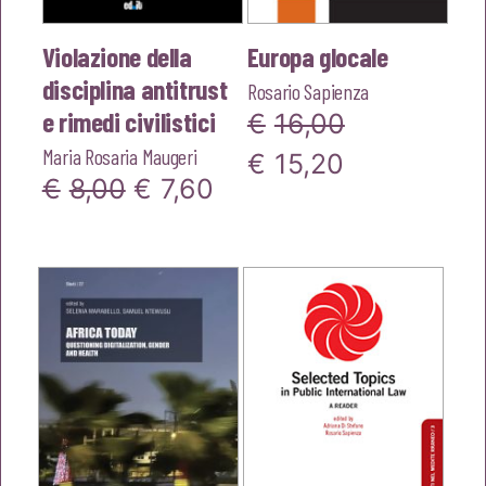
Violazione della
Europa glocale
disciplina antitrust
Rosario Sapienza
e rimedi civilistici
€
16,00
Maria Rosaria Maugeri
Il
Il
€
15,20
Il
Il
€
8,00
€
7,60
prezzo
prezzo
prezzo
prezzo
originale
attuale
originale
attuale
era:
è:
era:
è:
€16,00.
€15,20.
€8,00.
€7,60.