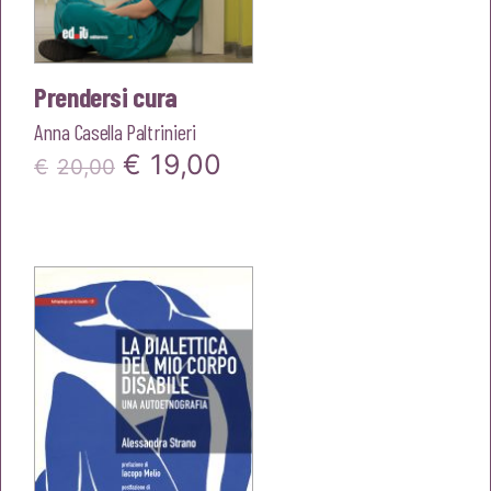
Prendersi cura
Anna Casella Paltrinieri
Il
Il
€
19,00
€
20,00
prezzo
prezzo
originale
attuale
era:
è:
€20,00.
€19,00.