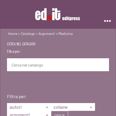
Editpress
Home
>
Catalogo
>
Argomenti
> Medicina
CERCA NEL CATALOGO
Filtra per:
Filtra per:
autori
+
collane
+
argomenti
+
cerca