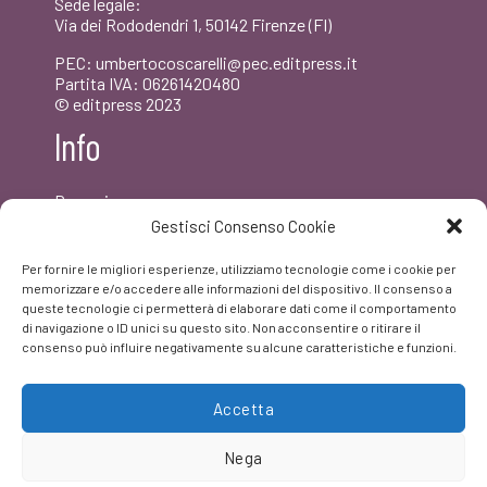
Sede legale:
Via dei Rododendri 1, 50142 Firenze (FI)
PEC: umbertocoscarelli@pec.editpress.it
Partita IVA: 06261420480
© editpress 2023
Info
Dove siamo
Contatti
Gestisci Consenso Cookie
Newsletter
Privacy policy
Per fornire le migliori esperienze, utilizziamo tecnologie come i cookie per
FAQ
memorizzare e/o accedere alle informazioni del dispositivo. Il consenso a
queste tecnologie ci permetterà di elaborare dati come il comportamento
di navigazione o ID unici su questo sito. Non acconsentire o ritirare il
Facebook
consenso può influire negativamente su alcune caratteristiche e funzioni.
Accetta
Nega