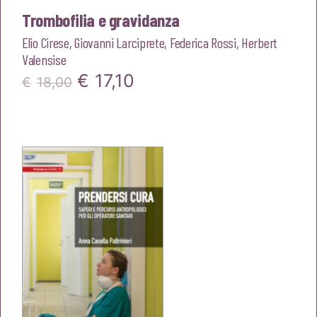
Trombofilia e gravidanza
Elio Cirese
,
Giovanni Larciprete
,
Federica Rossi
,
Herbert
Valensise
Il
Il
€
17,10
€
18,00
prezzo
prezzo
originale
attuale
era:
è:
€18,00.
€17,10.