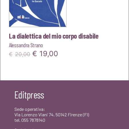
La dialettica del mio corpo disabile
Alessandra Strano
Il
Il
€
19,00
€
20,00
prezzo
prezzo
originale
attuale
era:
è:
Editpress
€20,00.
€19,00.
Sede operativa:
Via Lorenzo Viani 74, 50142 Firenze (FI)
tel. 055 7878140