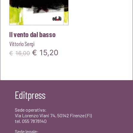
Il vento dal basso
Vittorio Sergi
Il
Il
€
15,20
€
16,00
prezzo
prezzo
originale
attuale
era:
è:
Editpress
€16,00.
€15,20.
Sede operativa:
Via Lorenzo Viani 74, 50142 Firenze (FI)
tel. 055 7878140
Sede legale: