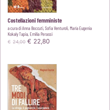
Costellazioni femministe
a cura di
Anna Boccuti
,
Sofia Venturoli
,
María Eugenia
Kokaly Tapia
,
Emilia Perassi
Il
Il
€
22,80
€
24,00
prezzo
prezzo
originale
attuale
era:
è:
€24,00.
€22,80.