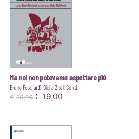
Ma noi non potevamo aspettare più
Bruno Fusciardi
,
Giulia Zitelli Conti
Il
Il
€
19,00
€
20,00
prezzo
prezzo
originale
attuale
era:
è: