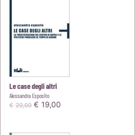
€20,00.
€19,00.
Le case degli altri
Alessandra Esposito
Il
Il
€
19,00
€
20,00
prezzo
prezzo
originale
attuale