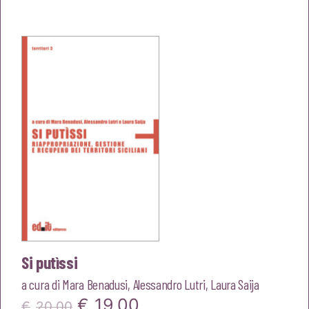
originale
attuale
era:
è:
€22,00.
€20,90.
Si putìssi
a cura di
Mara Benadusi
,
Alessandro Lutri
,
Laura Saija
Il
Il
€
19,00
€
20,00