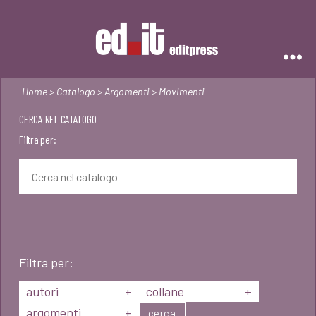
Editpress
Home
>
Catalogo
>
Argomenti
> Movimenti
CERCA NEL CATALOGO
Filtra per:
Filtra per:
autori
+
collane
+
argomenti
+
cerca