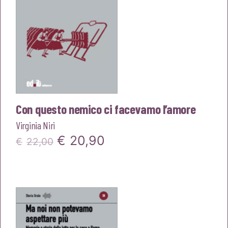
Con questo nemico ci facevamo l’amore
Virginia Niri
Il
Il
€
20,90
€
22,00
prezzo
prezzo
originale
attuale
era:
è:
€22,00.
€20,90.