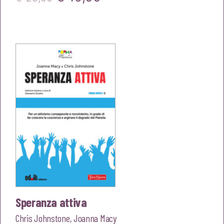
prezzo
prezzo
originale
attuale
era:
è:
€20,00.
€19,00.
Speranza attiva
Chris Johnstone
,
Joanna Macy