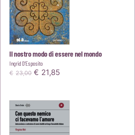
Il nostro modo di essere nel mondo
Ingrid D'Esposito
Il
Il
€
21,85
€
23,00
prezzo
prezzo
originale
attuale
era:
è:
€23,00.
€21,85.