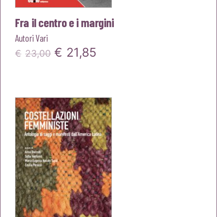
Fra il centro e i margini
Autori Vari
Il
Il
€
21,85
€
23,00
prezzo
prezzo
originale
attuale
era:
è:
€23,00.
€21,85.