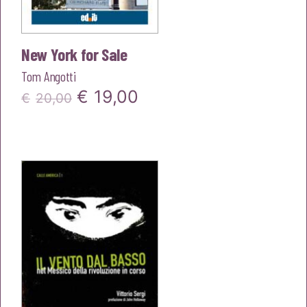
New York for Sale
Tom Angotti
Il
Il
€
19,00
€
20,00
prezzo
prezzo
originale
attuale
era:
è:
€20,00.
€19,00.