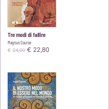
Tre modi di fallire
Magnus Course
Il
Il
€
22,80
€
24,00
prezzo
prezzo
originale
attuale
era:
è:
€24,00.
€22,80.