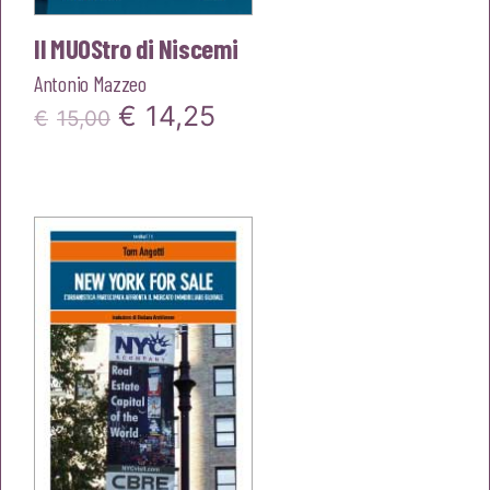
Il MUOStro di Niscemi
Antonio Mazzeo
Il
Il
€
14,25
€
15,00
prezzo
prezzo
originale
attuale
era:
è:
€15,00.
€14,25.