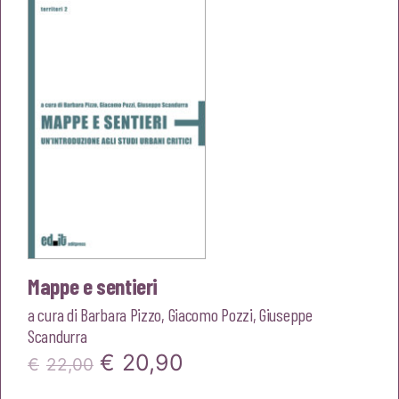
era:
è:
€20,00.
€19,00.
Mappe e sentieri
a cura di
Barbara Pizzo
,
Giacomo Pozzi
,
Giuseppe
Scandurra
Il
Il
€
20,90
€
22,00
prezzo
prezzo