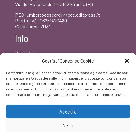
Via dei Rododendri 1, 50142 Firenze (FI)
PEC: umbertocoscarelli@pec.editpress.it
Partita IVA: 06261420480
© editpress 2023
Info
Dove siamo
Contatti
Gestisci Consenso Cookie
Newsletter
Privacy policy
Per fornire le migliori esperienze, utilizziamo tecnologie come i cookie per
FAQ
memorizzare e/o accedere alle informazioni del dispositivo. Il consenso a
queste tecnologie ci permetterà di elaborare dati come il comportamento
di navigazione o ID unici su questo sito. Non acconsentire o ritirare il
Facebook
consenso può influire negativamente su alcune caratteristiche e funzioni.
Accetta
Nega