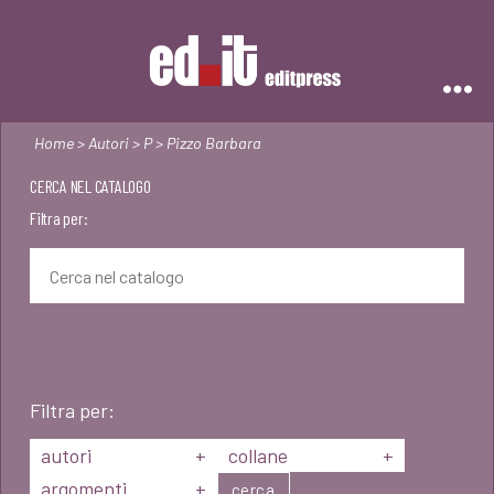
Editpress
Home
>
Autori
>
P
> Pizzo Barbara
CERCA NEL CATALOGO
Filtra per:
Filtra per:
autori
+
collane
+
argomenti
+
cerca