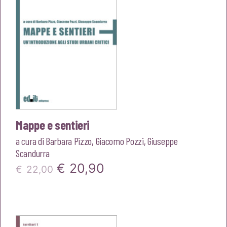
Mappe e sentieri
a cura di
Barbara Pizzo
,
Giacomo Pozzi
,
Giuseppe
Scandurra
Il
Il
€
20,90
€
22,00
prezzo
prezzo
originale
attuale
era:
è: