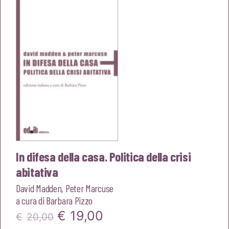
€22,00.
€20,90.
In difesa della casa. Politica della crisi
abitativa
David Madden
,
Peter Marcuse
a cura di
Barbara Pizzo
Il
Il
€
19,00
€
20,00