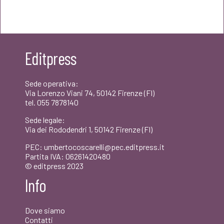
prezzo
prezzo
originale
attuale
era:
è:
Editpress
€20,00.
€19,00.
Sede operativa:
Via Lorenzo Viani 74, 50142 Firenze (FI)
tel. 055 7878140
Sede legale:
Via dei Rododendri 1, 50142 Firenze (FI)
PEC: umbertocoscarelli@pec.editpress.it
Partita IVA: 06261420480
© editpress 2023
Info
Dove siamo
Contatti