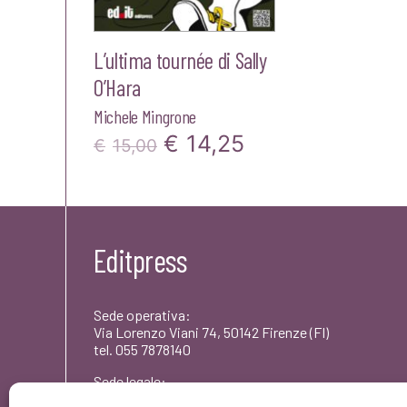
L’ultima tournée di Sally
O’Hara
Michele Mingrone
Il
Il
€
14,25
€
15,00
prezzo
prezzo
originale
attuale
era:
è:
Editpress
€15,00.
€14,25.
Sede operativa:
Via Lorenzo Viani 74, 50142 Firenze (FI)
tel. 055 7878140
Sede legale:
Via dei Rododendri 1, 50142 Firenze (FI)