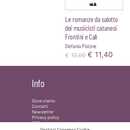
Le romanze da salotto
dei musicisti catanesi
Frontini e Calì
Stefania Pistone
Il
Il
€
11,40
€
12,00
prezzo
prez
originale
attua
Info
era:
è:
€12,00.
€11,
Dove siamo
Contatti
Newsletter
Privacy policy
FAQ
Gestisci Consenso Cookie