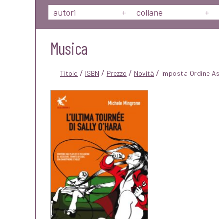
autori
+
collane
+
Musica
/
/
/
/
Titolo
ISBN
Prezzo
Novità