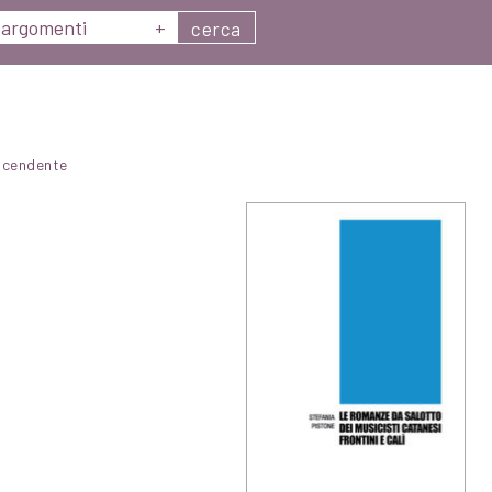
argomenti
+
cerca