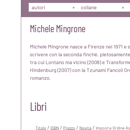
autori
+
collane
+
Michele Mingrone
Michele Mingrone nasce a Firenze nel 1971 e su
scrivere con la seconda finché, pietosamente, 
tra cui Lontano ma vicino (2008) e Transfor
Hindenburg (2007) con la Tzunami Fancoil Orch
romanzo.
Libri
/
/
/
/
Titolo
ISBN
Prezzo
Novità