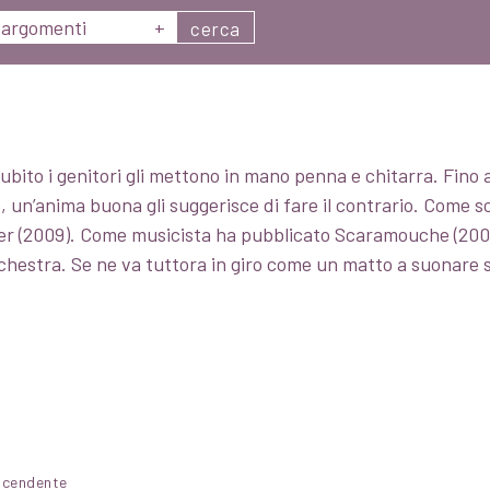
argomenti
+
cerca
bito i genitori gli mettono in mano penna e chitarra. Fino a
un’anima buona gli suggerisce di fare il contrario. Come scr
mer (2009). Come musicista ha pubblicato Scaramouche (200
estra. Se ne va tuttora in giro come un matto a suonare sui 