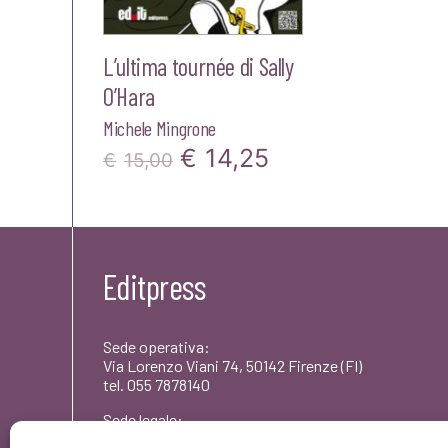
L’ultima tournée di Sally
O’Hara
Michele Mingrone
Il
Il
€
14,25
€
15,00
prezzo
prezzo
originale
attuale
era:
è:
Editpress
€15,00.
€14,25.
Sede operativa:
Via Lorenzo Viani 74, 50142 Firenze (FI)
tel. 055 7878140
Sede legale:
Via dei Rododendri 1, 50142 Firenze (FI)