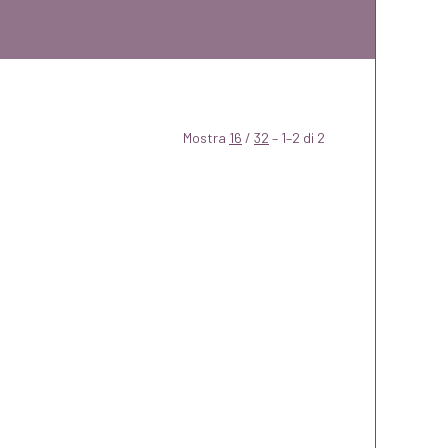
Mostra
16
/
32
– 1–2 di 2