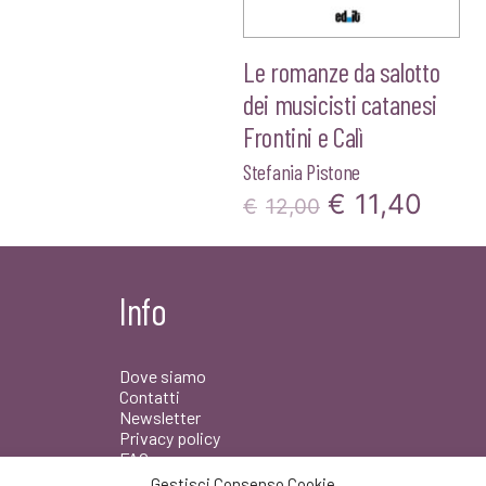
Le romanze da salotto
dei musicisti catanesi
Frontini e Calì
Stefania Pistone
Il
Il
€
11,40
€
12,00
prezzo
prez
originale
attua
Info
era:
è:
€12,00.
€11,
Dove siamo
Contatti
Newsletter
Privacy policy
FAQ
Gestisci Consenso Cookie