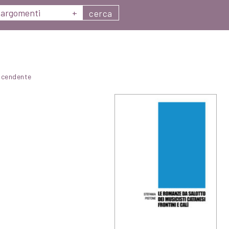
argomenti
+
cerca