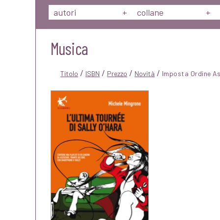
autori
+
collane
+
Musica
/
/
/
/
Titolo
ISBN
Prezzo
Novità